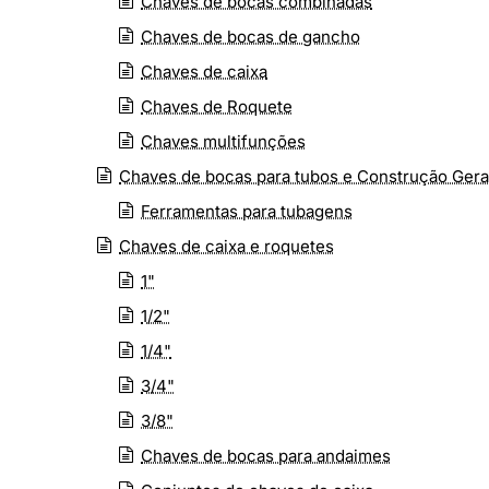
Chaves de bocas combinadas
Chaves de bocas de gancho
Chaves de caixa
Chaves de Roquete
Chaves multifunções
Chaves de bocas para tubos e Construção Gera
Ferramentas para tubagens
Chaves de caixa e roquetes
1"
1/2"
1/4"
3/4"
3/8"
Chaves de bocas para andaimes