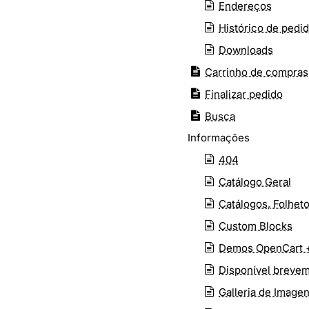
Endereços
Histórico de pedi
Downloads
Carrinho de compras
Finalizar pedido
Busca
Informações
404
Catálogo Geral
Catálogos, Folhe
Custom Blocks
Demos OpenCart +
Disponível breve
Galleria de Image