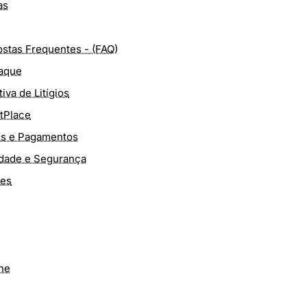
as
stas Frequentes - (FAQ)
aque
iva de Litígios
tPlace
es e Pagamentos
cidade e Segurança
ões
ine