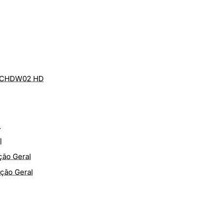
0RCHDW02 HD
l
l
ção Geral
ção Geral