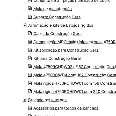
Conjunto de 34 peças num saco de couro
Mala de manutenção
Suporte Construção Geral
Arrumação e kits de Estojos rígidos
Caixa de Construção Geral
Composição MRO mala rígida c/rodas 475
Kit aplicação para Construção Geral
Kit para Construção Geral
Mala 4750RCHDW02 c/167 Construção Gera
Mala 4750RCWD4 com 162 Construção Gera
Mala rígida 4750RCHDW01 com 159 Constru
Mala rígida 4750RCHDW01 com 240 Constru
Braçadeiras e tornos
Acessórios para tornos de bancada