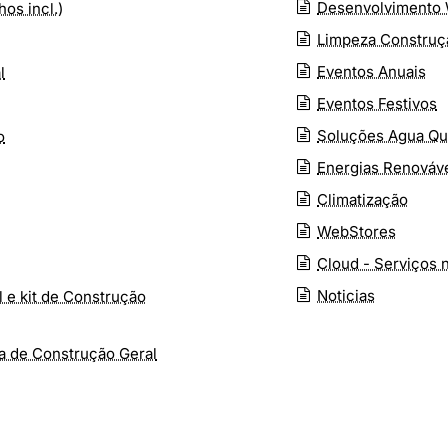
Desenvolvimento
os incl.)
Limpeza Construç
Eventos Anuais
l
Eventos Festivos
Soluções Agua Qu
o
Energias Renováv
Climatização
WebStores
Cloud - Serviços
Noticias
 e kit de Construção
xa de Construção Geral