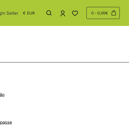
gin Seller
€
EUR
0 - 0,00€
ão
-passe