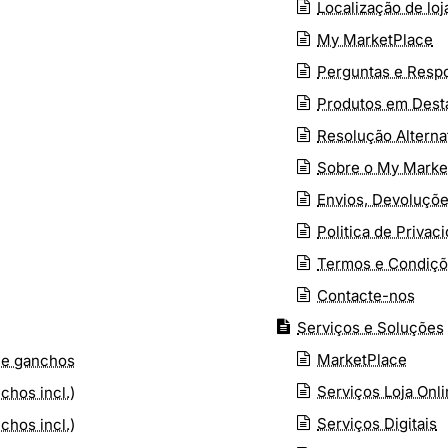
Localização de loj
My MarketPlace
Perguntas e Respo
Produtos em Dest
Resolução Alternat
Sobre o My Marke
Envios, Devoluçõ
Politica de Priva
Termos e Condiç
Contacte-nos
Serviços e Soluções
MarketPlace
 e ganchos
Serviços Loja Onl
chos incl.)
Serviços Digitais
chos incl.)