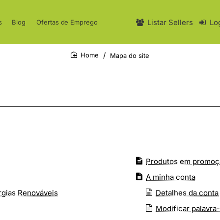
Listar Sellers
Lo
s
Blog
Ofertas de Emprego
Mapa do site
home
Produtos em promoç
A minha conta
ergias Renováveis
Detalhes da conta
Modificar palavra