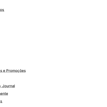
dos
tos e Promoções
 Journal
mente
ns