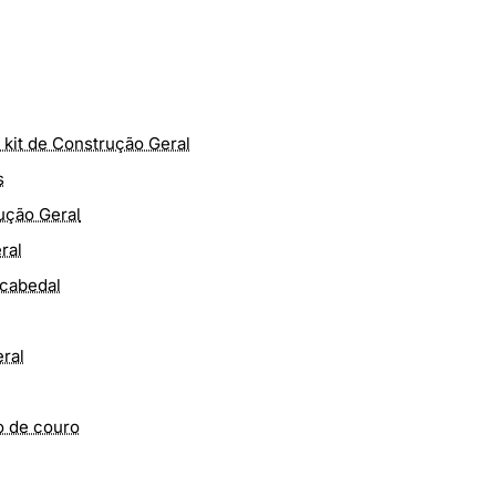
 kit de Construção Geral
s
ução Geral
ral
 cabedal
ral
o de couro