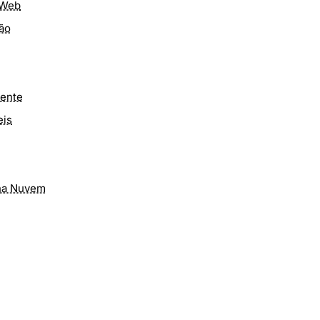
 Web
ão
ente
eis
 na Nuvem