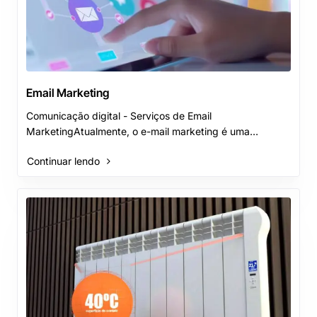
Email Marketing
Comunicação digital - Serviços de Email
MarketingAtualmente, o e-mail marketing é uma
estratégia de marketing digital, além de ser o canal
Continuar lendo
direto de m..