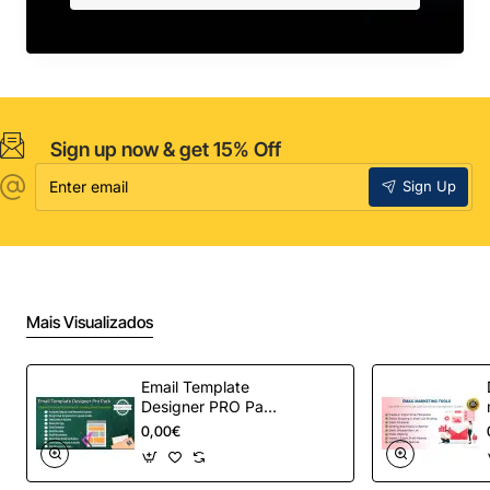
Sign up now & get 15% Off
Enter
Sign Up
email
Mais Visualizados
Email Template
Designer PRO Pack
– Automação de e-
0,00€
mail definitiva para
OpenCart