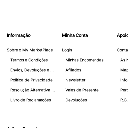
Informação
Minha Conta
Apoio
Sobre o My MarketPlace
Login
Conta
Termos e Condições
Minhas Encomendas
As 
Envios, Devoluções e Pagamentos
Afiliados
Map
Politica de Privacidade
Newsletter
Inf
Resolução Alternativa de Litígios
Vales de Presente
Livro de Reclamações
Devoluções
R.G.