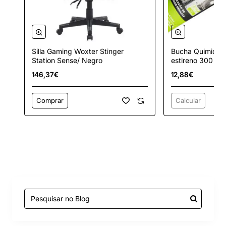
Silla Gaming Woxter Stinger
Bucha Quimica Ep
Station Sense/ Negro
estireno 300 ml
146,37€
12,88€
Comprar
Calcular