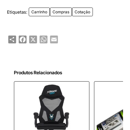
Etiquetas:
Carrinho
Compras
Cotação
Share
Facebook
X
WhatsApp
Email
Produtos Relacionados