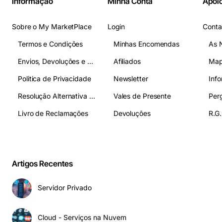
Informação
Minha Conta
Apoio
Sobre o My MarketPlace
Login
Conta
Termos e Condições
Minhas Encomendas
As 
Envios, Devoluções e Pagamentos
Afiliados
Map
Politica de Privacidade
Newsletter
Inf
Resolução Alternativa de Litígios
Vales de Presente
Livro de Reclamações
Devoluções
R.G.
Artigos Recentes
Servidor Privado
Cloud - Serviços na Nuvem