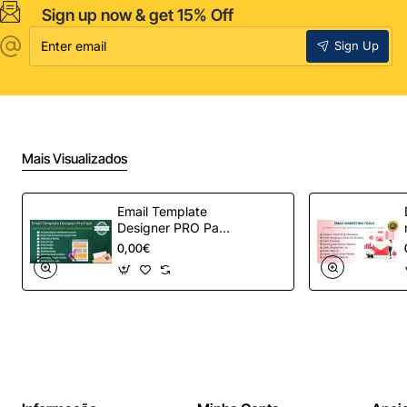
Sign up now & get 15% Off
Enter
Sign Up
email
Mais Visualizados
Email Template
Designer PRO Pack
– Automação de e-
0,00€
mail definitiva para
OpenCart