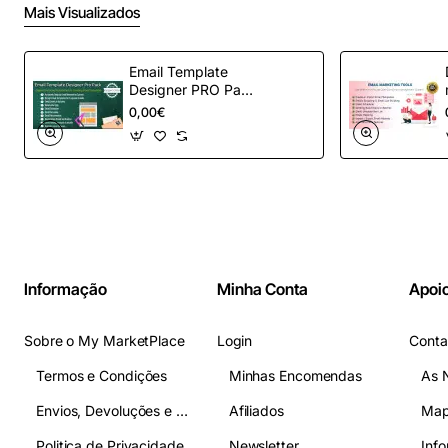
Mais Visualizados
Email Template
Designer PRO Pack
– Automação de e-
0,00€
mail definitiva para
OpenCart
Informação
Minha Conta
Apoio
Sobre o My MarketPlace
Login
Conta
Termos e Condições
Minhas Encomendas
As 
Envios, Devoluções e Pagamentos
Afiliados
Map
Politica de Privacidade
Newsletter
Inf