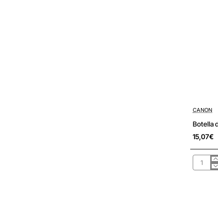
Pré-encom
CANON
Botella 
15,07€
Botella
de
Tinta
Original
Canon
GI-
50/