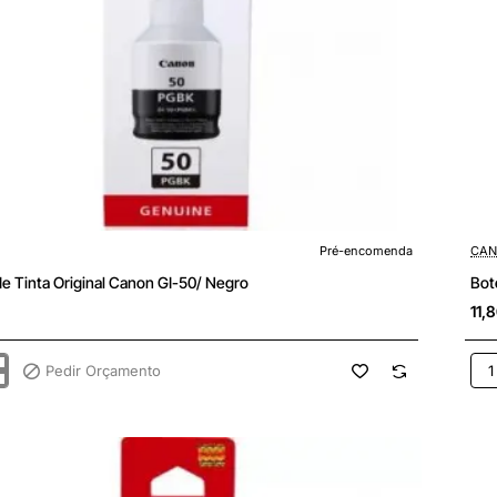
enda
Pré-encomenda
CAN
de Tinta Original Canon GI-50/ Negro
Bot
11,
Pedir Orçamento
Bote
de
Tint
Orig
Ca
GI-
51/