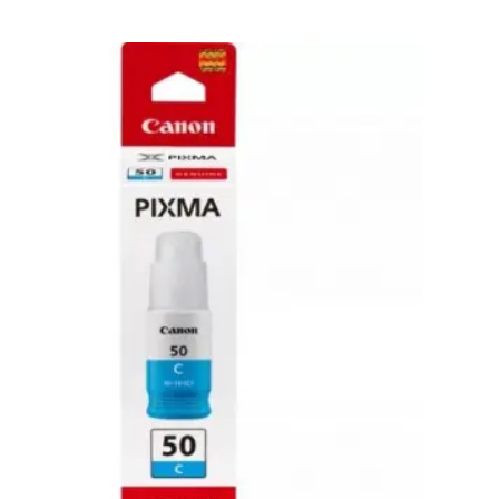
de
Tint
Orig
m
Ca
GI-
le
50/
Ama