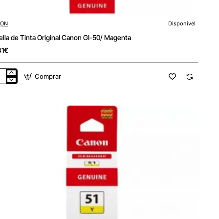
ON
Disponível
ella de Tinta Original Canon GI-50/ Magenta
81€
Comprar
lla
a
inal
non
enta