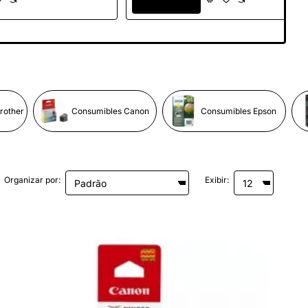
Capacidad/
Alta Capacidad/ Cian
nta
rother
Consumibles Canon
Consumibles Epson
Organizar por:
Exibir: