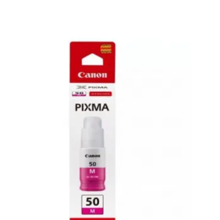
a
inal
non
rillo