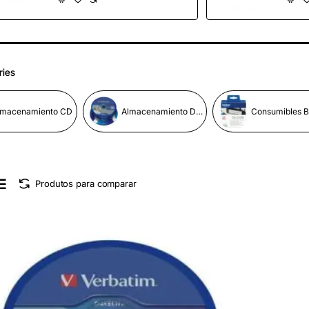
Alta Capacidad/
Alta 
Amarillo
Mage
ries
lmacenamiento CD
Almacenamiento DVD
Consumibles B
Produtos para comparar