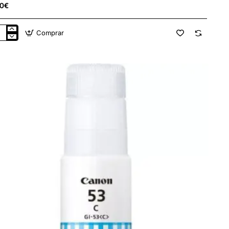
80€
Comprar
lla
a
inal
non
enta