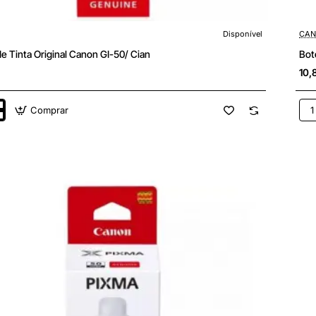
Disponível
CAN
de Tinta Original Canon GI-50/ Cian
Bot
10,
Comprar
Bote
de
Tint
Orig
Ca
GI-
50/
Mag