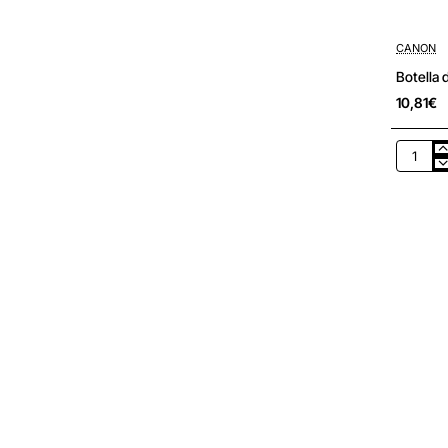
CANON
Botella 
10,81€
Botella
de
Tinta
Original
Canon
GI-
50/
Cian