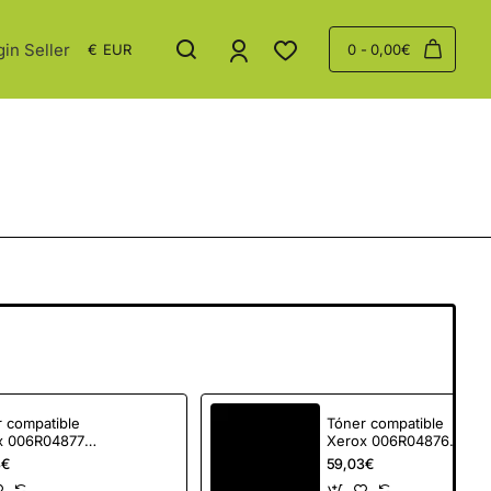
gin Seller
€
EUR
0 - 0,00€
 compatible
Tóner compatible
x 006R04877
Xerox 006R04876
tible con
compatible con
3€
59,03€
her TN248XLM
Brother TN248XLC