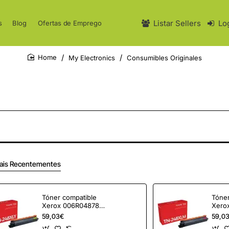
Listar Sellers
Lo
s
Blog
Ofertas de Emprego
My Electronics
Consumibles Originales
home
ais Recentementes
Tóner compatible
Tóner
Xerox 006R04878
Xero
compatible con
compa
59,03€
59,0
Brother TN-248XLY
Brot