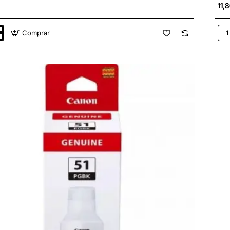
11,
Comprar
Bote
de
Tint
Orig
Ca
GI-
51/
Mag