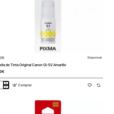
ON
Disponível
ella de Tinta Original Canon GI-51/ Amarillo
80€
Comprar
lla
a
inal
non