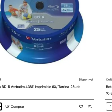
M
Disponível
CAN
y BD-R Verbatim 43811 Imprimible 6X/ Tarrina-25uds
Bot
10,
Comprar
Bote