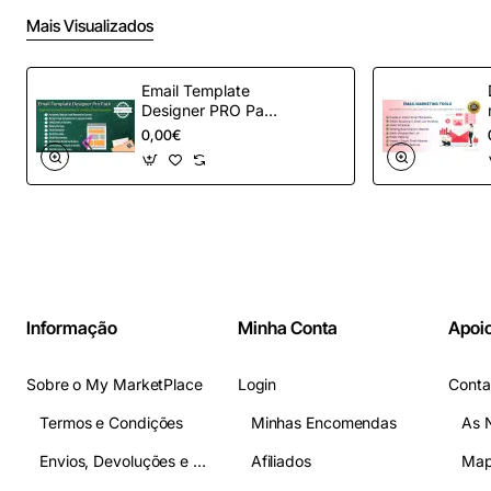
Mais Visualizados
Email Template
Designer PRO Pack
– Automação de e-
0,00€
mail definitiva para
OpenCart
Informação
Minha Conta
Apoio
Sobre o My MarketPlace
Login
Conta
Termos e Condições
Minhas Encomendas
As 
Envios, Devoluções e Pagamentos
Afiliados
Map