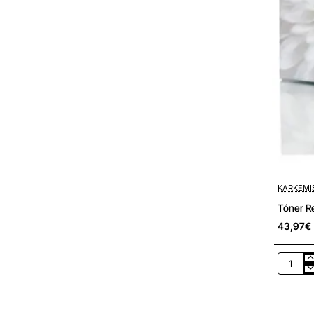
KARKEMI
Tóner R
43,97€
Tóner
Recicla
Karkemi
HP
nº205A/