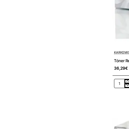
KARKEMI
Tóner R
36,29€
Tóner
Recicla
HP
Karkemi
nº130A/
Negro