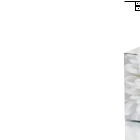
Tóner
Recicla
Karkemi
HP
CE278A
Negro