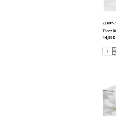
Pré-encom
KARKEMI
Tóner R
44,59€
Tóner
Recicla
Karkemi
HP
nº117/
Negro