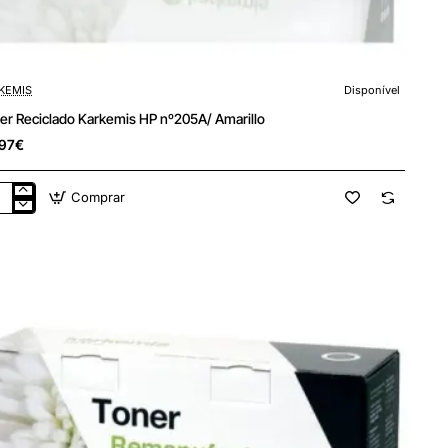
KEMIS
Disponível
er Reciclado Karkemis HP nº205A/ Amarillo
97€
Comprar
er
iclado
kemis
05A/
rillo