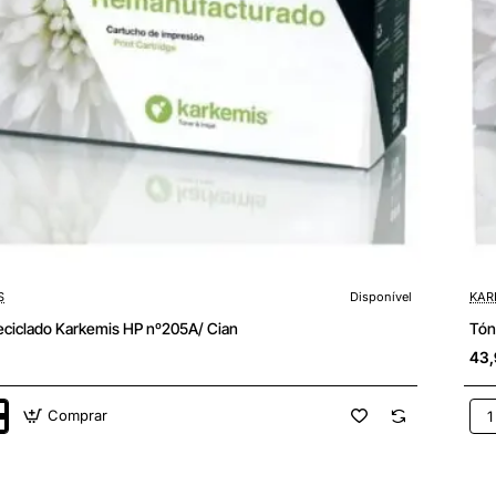
S
Disponível
KAR
eciclado Karkemis HP nº205A/ Cian
Tón
43,
Comprar
Tón
do
Rec
s
Kar
HP
nº2