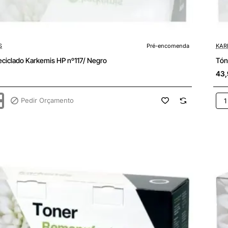
enda
S
Pré-encomenda
KAR
eciclado Karkemis HP nº117/ Negro
Tón
43,
Pedir Orçamento
Tón
do
Rec
s
Kar
HP
nº2
Ama