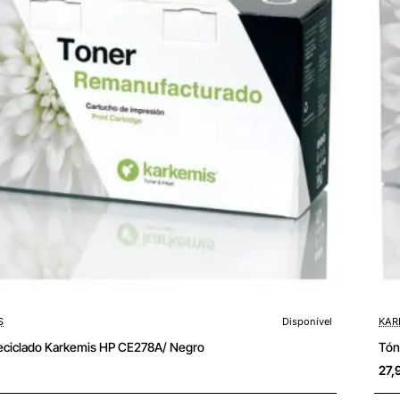
S
Disponível
KAR
eciclado Karkemis HP CE278A/ Negro
Tón
27,