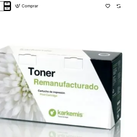
Comprar
er
iclado
kemis
85X/
ro