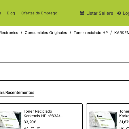
Listar Sellers
Lo
s
Blog
Ofertas de Emprego
lectronics
Consumibles Originales
Toner reciclado HP
KARKEM
ais Recentementes
Tóner Reciclado
Tóner
Karkemis HP nº83A/
Kark
Negro
Negr
33,20€
31,67