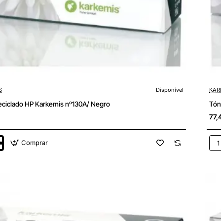
S
Disponível
KAR
eciclado HP Karkemis nº130A/ Negro
77,
Comprar
Tón
do
Rec
Kar
s
HP
CF
XL/
Neg