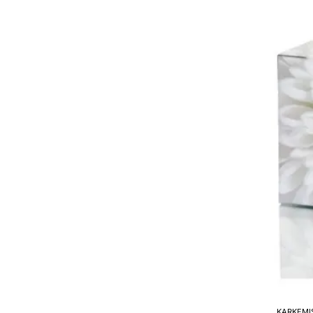
Cian
KARKEMI