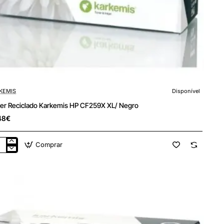
KEMIS
Disponível
Tóner Reciclado Karkemis HP CF259X XL/ Negro
48€
Comprar
er
iclado
kemis
259X
ro