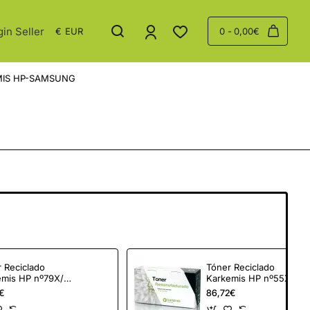
gin Seller
€
EUR
0 - 0,00€
IS HP-SAMSUNG
 Reciclado
Tóner Reciclado
emis HP nº79X/
Karkemis HP nº55X/
o
Negro
€
86,72€