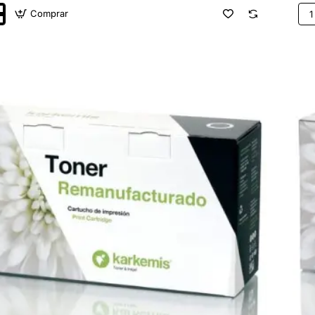
Comprar
Tón
do
Rec
s
Kar
HP
/
CE2
Neg