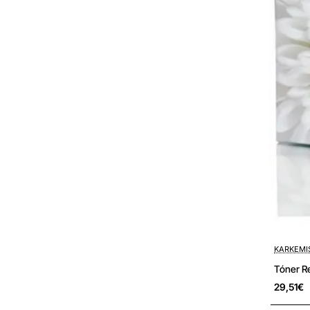
KARKEMI
Tóner R
29,51€