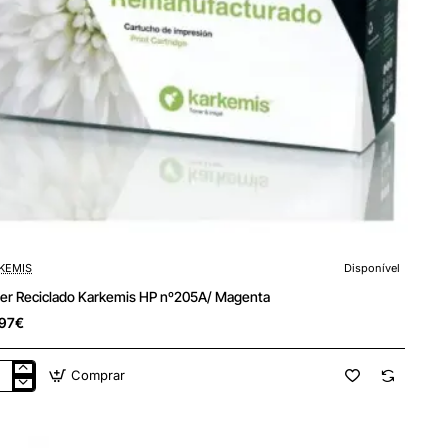
KEMIS
Disponível
er Reciclado Karkemis HP nº205A/ Magenta
97€
Comprar
er
iclado
kemis
05A/