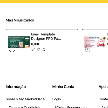
Mais Visualizados
Email Template
Designer PRO Pack
– Automação de e-
0,00€
mail definitiva para
OpenCart
Informação
Minha Conta
Apoio
Sobre o My MarketPlace
Login
Conta
Termos e Condições
Minhas Encomendas
As 