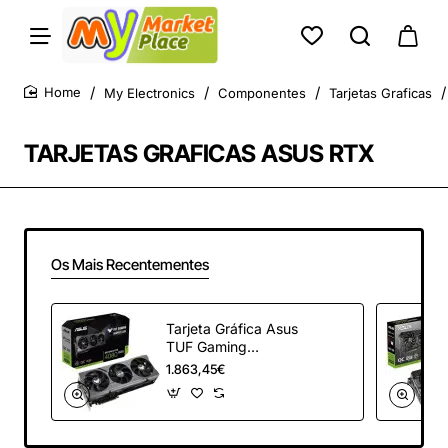
My Electronics
Componentes
Tarjetas Graficas
home
TARJETAS GRAFICAS ASUS RTX
Os Mais Recentementes
Tarjeta Gráfica Asus
TUF Gaming
GeForce RTX 4080
1.863,45€
SUPER OC/ 16GB
GDDR6X