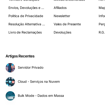
Envios, Devoluções e Pagamentos
Afiliados
Map
Politica de Privacidade
Newsletter
Inf
Resolução Alternativa de Litígios
Vales de Presente
Livro de Reclamações
Devoluções
R.G.
Artigos Recentes
Servidor Privado
Cloud - Serviços na Nuvem
Bulk Mode - Dados em Massa