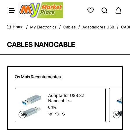
My Electronics
Cables
Adaptadores USB
CAB
home
CABLES NANOCABLE
Os Mais Recentementes
Adaptador USB 3.1
Nanocable
10.02.0013/ USB
8,11€
Macho - USB Tipo-
C Hembra