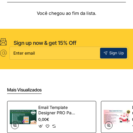
Você chegou ao fim da lista.
Sign up now & get 15% Off
Enter
Sign Up
email
Mais Visualizados
Email Template
Designer PRO Pack
– Automação de e-
0,00€
mail definitiva para
OpenCart