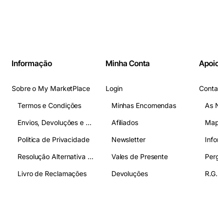
Informação
Minha Conta
Apoio
Sobre o My MarketPlace
Login
Conta
Termos e Condições
Minhas Encomendas
As 
Envios, Devoluções e Pagamentos
Afiliados
Map
Politica de Privacidade
Newsletter
Inf
Resolução Alternativa de Litígios
Vales de Presente
Livro de Reclamações
Devoluções
R.G.