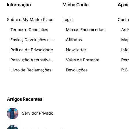
Informação
Minha Conta
Apoio
Sobre o My MarketPlace
Login
Conta
Termos e Condições
Minhas Encomendas
As 
Envios, Devoluções e Pagamentos
Afiliados
Map
Politica de Privacidade
Newsletter
Inf
Resolução Alternativa de Litígios
Vales de Presente
Livro de Reclamações
Devoluções
R.G.
Artigos Recentes
Servidor Privado