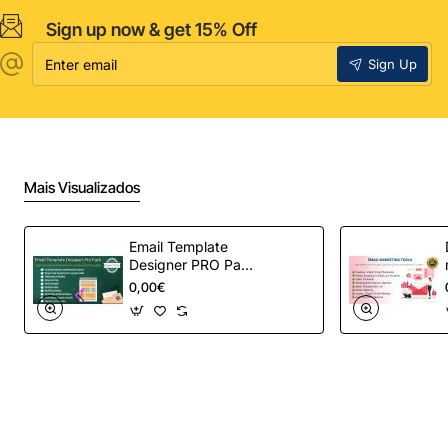
Sign up now & get 15% Off
Enter
Sign Up
email
Mais Visualizados
Email Template
Designer PRO Pack
– Automação de e-
0,00€
mail definitiva para
OpenCart