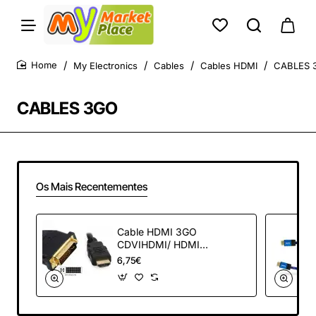
My Electronics
Cables
Cables HDMI
CABLES 
home
CABLES 3GO
Os Mais Recentementes
Cable HDMI 3GO
CDVIHDMI/ HDMI
Macho - DVI
6,75€
Macho/ 1.8m/
Negro