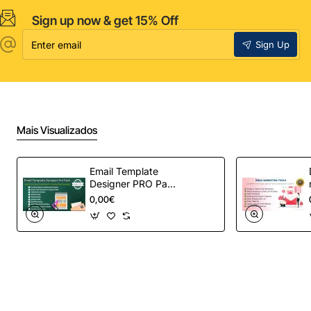
Sign up now & get 15% Off
Enter
Sign Up
email
Mais Visualizados
Email Template
Designer PRO Pack
– Automação de e-
0,00€
mail definitiva para
OpenCart