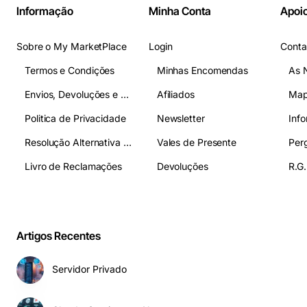
Informação
Minha Conta
Apoio
Sobre o My MarketPlace
Login
Conta
Termos e Condições
Minhas Encomendas
As 
Envios, Devoluções e Pagamentos
Afiliados
Map
Politica de Privacidade
Newsletter
Inf
Resolução Alternativa de Litígios
Vales de Presente
Livro de Reclamações
Devoluções
R.G.
Artigos Recentes
Servidor Privado