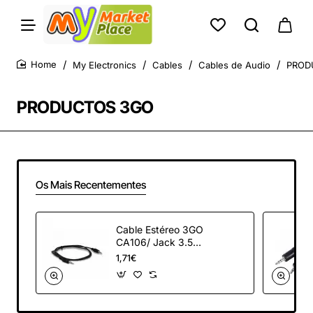
My Electronics
Cables
Cables de Audio
PROD
home
PRODUCTOS 3GO
Os Mais Recentementes
Cable Estéreo 3GO
CA106/ Jack 3.5
Macho - Jack 3.5
1,71€
Macho/ 1m