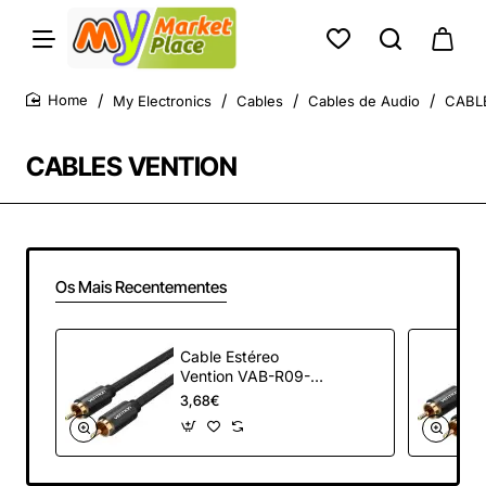
My Electronics
Cables
Cables de Audio
CABL
home
CABLES VENTION
Os Mais Recentementes
Cable Estéreo
Vention VAB-R09-
B200/ RCA Macho -
3,68€
RCA Macho/ 2m/
Negro