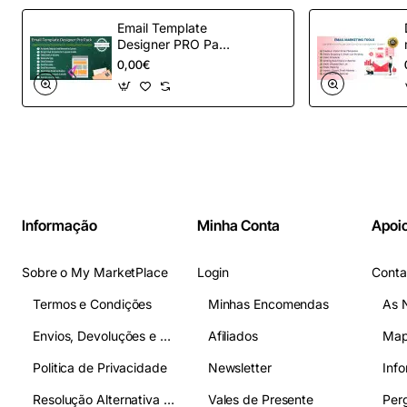
Email Template
Designer PRO Pack
– Automação de e-
0,00€
mail definitiva para
OpenCart
Informação
Minha Conta
Apoio
Sobre o My MarketPlace
Login
Conta
Termos e Condições
Minhas Encomendas
As 
Envios, Devoluções e Pagamentos
Afiliados
Map
Politica de Privacidade
Newsletter
Inf
Resolução Alternativa de Litígios
Vales de Presente