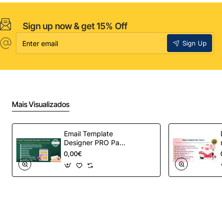
Sign up now & get 15% Off
Enter
Sign Up
email
Mais Visualizados
Email Template
Designer PRO Pack
– Automação de e-
0,00€
mail definitiva para
OpenCart