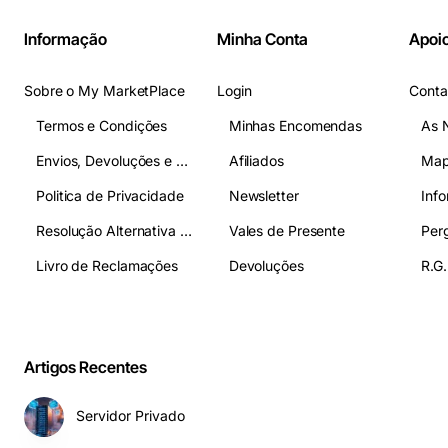
Informação
Minha Conta
Apoio
Sobre o My MarketPlace
Login
Conta
Termos e Condições
Minhas Encomendas
As 
Envios, Devoluções e Pagamentos
Afiliados
Map
Politica de Privacidade
Newsletter
Inf
Resolução Alternativa de Litígios
Vales de Presente
Livro de Reclamações
Devoluções
R.G.
Artigos Recentes
Servidor Privado