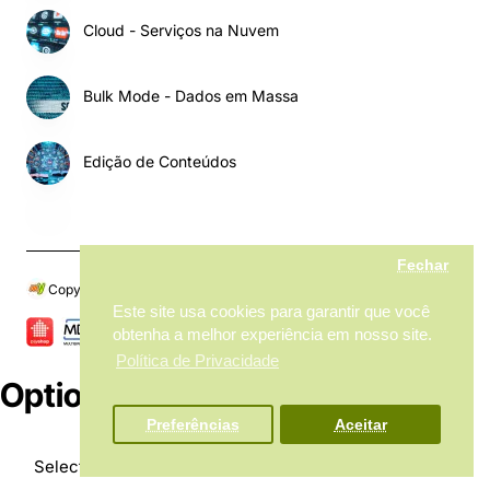
Cloud - Serviços na Nuvem
Bulk Mode - Dados em Massa
Edição de Conteúdos
Fechar
Copyright © 2024, My MarketPlace, Todos os Direitos Reservados
Este site usa cookies para garantir que você
obtenha a melhor experiência em nosso site.
Política de Privacidade
Options
Preferências
Aceitar
Product Filter
Select