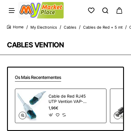
My Electronics
Cables
Cables de Red + 5 mt
home
CABLES VENTION
Os Mais Recentementes
Cable de Red RJ45
UTP Vention VAP-
A10-S500 Cat.5e/
1,96€
5m/ Azul y Negro