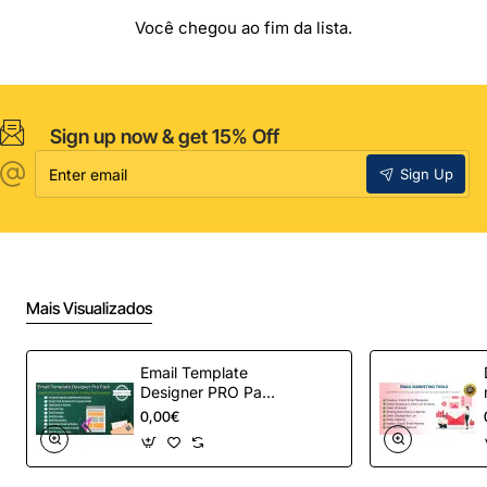
Você chegou ao fim da lista.
Sign up now & get 15% Off
Enter
Sign Up
email
Mais Visualizados
Email Template
Designer PRO Pack
– Automação de e-
0,00€
mail definitiva para
OpenCart