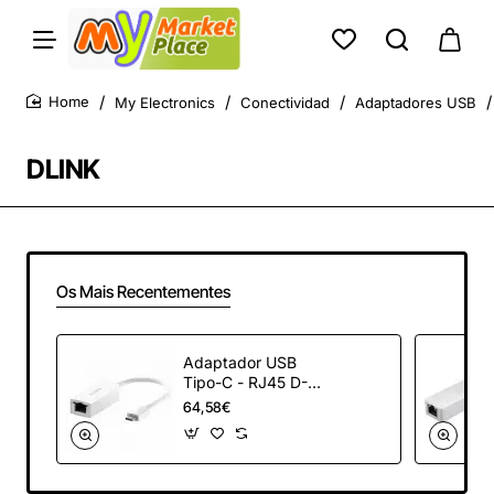
My Electronics
Conectividad
Adaptadores USB
home
DLINK
Os Mais Recentementes
Adaptador USB
Tipo-C - RJ45 D-
Link DUB-E250/
64,58€
2500 Mbps