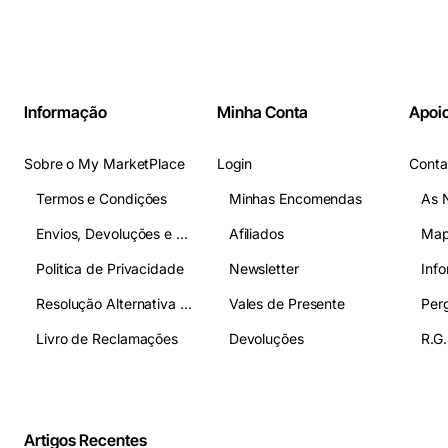
Informação
Minha Conta
Apoio
Sobre o My MarketPlace
Login
Conta
Termos e Condições
Minhas Encomendas
As 
Envios, Devoluções e Pagamentos
Afiliados
Map
Politica de Privacidade
Newsletter
Inf
Resolução Alternativa de Litígios
Vales de Presente
Livro de Reclamações
Devoluções
R.G.
Artigos Recentes