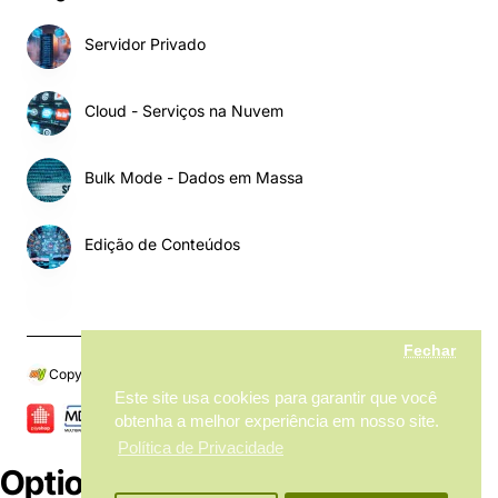
Servidor Privado
Cloud - Serviços na Nuvem
Bulk Mode - Dados em Massa
Edição de Conteúdos
Fechar
Copyright © 2024, My MarketPlace, Todos os Direitos Reservados
Este site usa cookies para garantir que você
obtenha a melhor experiência em nosso site.
Política de Privacidade
Options