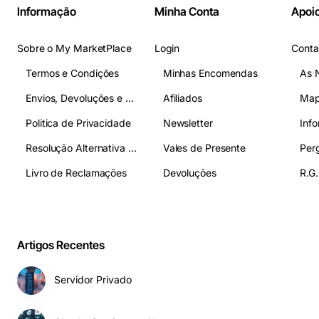
Informação
Minha Conta
Apoio
Sobre o My MarketPlace
Login
Conta
Termos e Condições
Minhas Encomendas
As 
Envios, Devoluções e Pagamentos
Afiliados
Map
Politica de Privacidade
Newsletter
Inf
Resolução Alternativa de Litígios
Vales de Presente
Livro de Reclamações
Devoluções
R.G.
Artigos Recentes
Servidor Privado