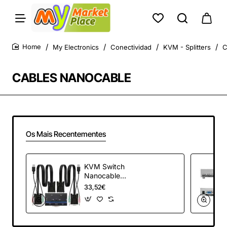
My Electronics
Conectividad
KVM - Splitters
C
home
CABLES NANOCABLE
Os Mais Recentementes
KVM Switch
Nanocable
10.12.0001/ PC -
33,52€
CPU: 2 VGA + 2
USB + 4 JACK 3.5 /
CONSOLA: 2 USB +
VGA + 2 JACK 2.5/