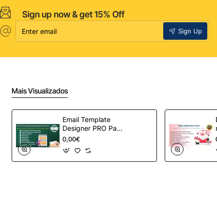
Sign up now & get 15% Off
Enter
Sign Up
email
Mais Visualizados
Email Template
Designer PRO Pack
– Automação de e-
0,00€
mail definitiva para
OpenCart