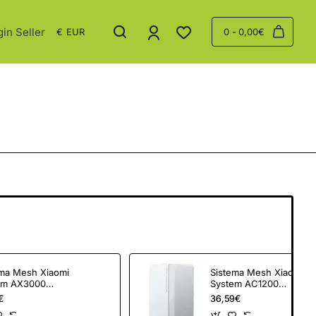
gin Seller
€
EUR
0 - 0,00€
ema Mesh Xiaomi
Sistema Mesh Xiaomi
em AX3000
System AC1200
Mbps/ 2.4GHz
1200Mbps/ 2.4GHz
€
36,59€
z
5GHz