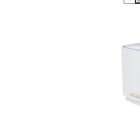
Repetid
Inalámbr
Mesh
D-
Link
E15
AX1500
1500Mb
2
Antenas