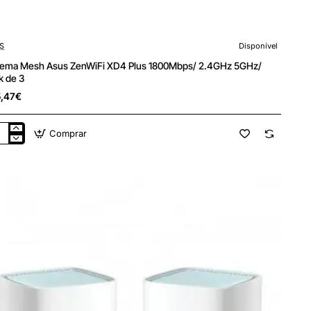
S
Disponível
tema Mesh Asus ZenWiFi XD4 Plus 1800Mbps/ 2.4GHz 5GHz/
k de 3
,47€
Comprar
tema
sh
s
WiFi
4
s
0Mbps/
GHz
z/
k