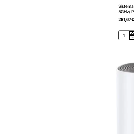
Sistema
5GHz/ P
281,67€
Sistema
Mesh
D-
Link
Mesh
EAGLE
PRO
AI
1500Mb
2.4GHz
5GHz/
Pack
de
3