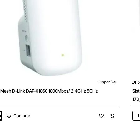
Disponível
DLI
 Mesh D-Link DAP-X1860 1800Mbps/ 2.4GHz 5GHz
Sis
170
Comprar
Sis
Me
D-
Lin
M15