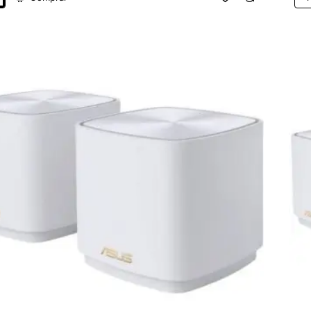
or
Sis
ico
Me
Asu
Zen
XD
Plu
180
ps/
2.4
5G