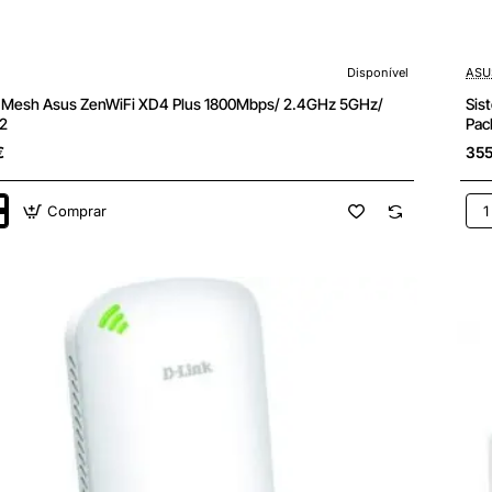
Disponível
ASU
 Mesh Asus ZenWiFi XD4 Plus 1800Mbps/ 2.4GHz 5GHz/
Sis
 2
Pac
€
355
Comprar
Sis
Me
Asu
Zen
XD
Plu
ps/
180
2.4
5GH
Pac
de
3