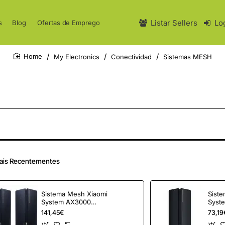
Listar Sellers
Lo
s
Blog
Ofertas de Emprego
My Electronics
Conectividad
Sistemas MESH
home
ais Recentementes
Sistema Mesh Xiaomi
Sist
System AX3000
Syst
3000Mbps/ 2.4GHz
3000
141,45€
73,19
5GHz/ Pack de 2
5GH