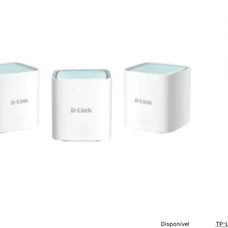
2
ps/
150
2.4
5GH
Pac
de
2
Disponível
TP-