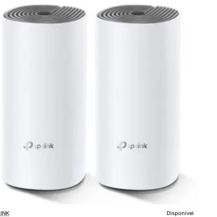
0Mbps/
GHz
z/
k
LINK
Disponível