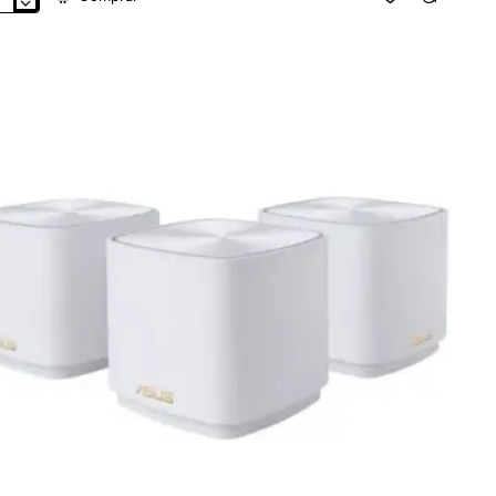
tema
sh
s
WiFi
4
s
0Mbps/
GHz
Hz