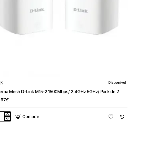
NK
Disponível
tema Mesh D-Link M15-2 1500Mbps/ 2.4GHz 5GHz/ Pack de 2
,97€
Comprar
tema
sh
k
-