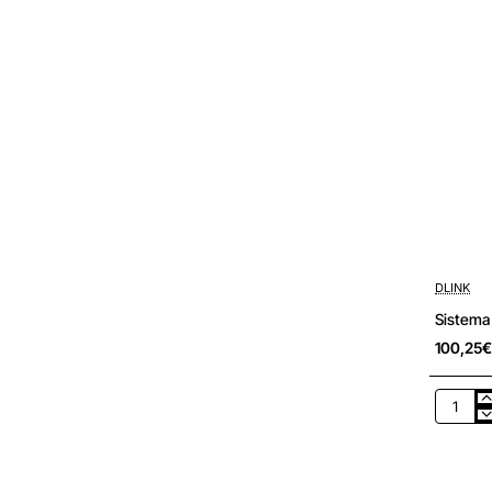
DLINK
Sistema
100,25€
Sistema
Mesh
D-
Link
DAP-