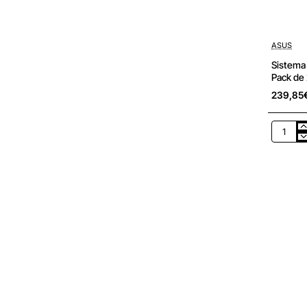
ASUS
Sistema
Pack de
239,85
Sistema
Mesh
Asus
ZenWiFi
XD4
Plus
1800Mb
2.4GHz
5GHz/
Pack
de
2