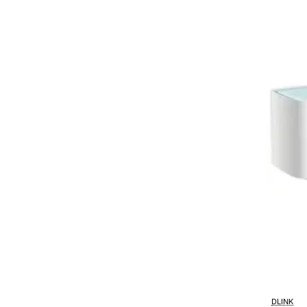
X1860
1800Mb
2.4GHz
5GHz
DLINK