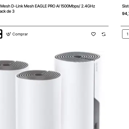
 Mesh D-Link Mesh EAGLE PRO AI 1500Mbps/ 2.4GHz
Sis
ack de 3
94,
Comprar
Sis
Me
TP-
Lin
Dec
E4
120
2.4
ps/
5GH
Pac
de
2