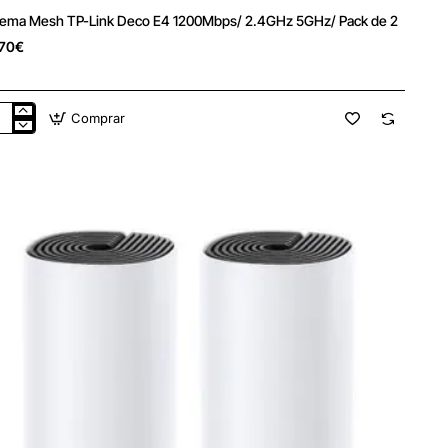
tema Mesh TP-Link Deco E4 1200Mbps/ 2.4GHz 5GHz/ Pack de 2
70€
Comprar
tema
sh
k
o
0Mbps/
GHz
z/
k