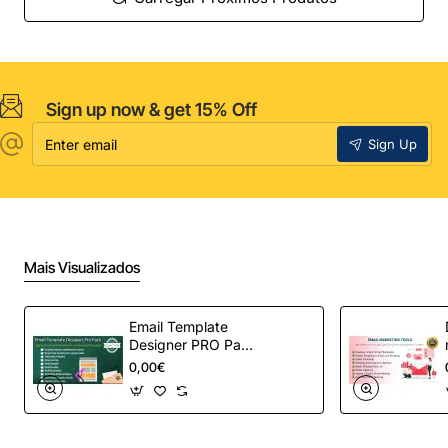
Sign up now & get 15% Off
Enter
Sign Up
email
Mais Visualizados
Email Template
Designer PRO Pack
– Automação de e-
0,00€
mail definitiva para
OpenCart