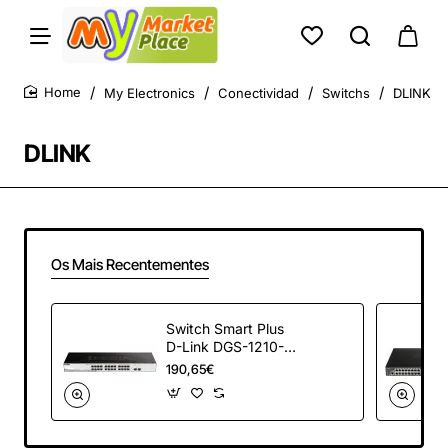
My Electronics
Conectividad
Switchs
DLINK
home
DLINK
Os Mais Recentementes
Switch Smart Plus
D-Link DGS-1210-
26 26 Puertos/ RJ-
190,65€
45 10/100/1000/
SFP