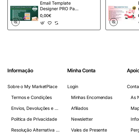
Email Template
Designer PRO Pack
– Automação de e-
0,00€
mail definitiva para
OpenCart
Informação
Minha Conta
Apoio
Sobre o My MarketPlace
Login
Conta
Termos e Condições
Minhas Encomendas
As 
Envios, Devoluções e Pagamentos
Afiliados
Map
Politica de Privacidade
Newsletter
Inf
Resolução Alternativa de Litígios
Vales de Presente