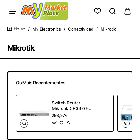
My Electronics
Conectividad
Mikrotik
home
Mikrotik
Os Mais Recentementes
Switch Router
Mikrotik CRS326-
24G-2S+RM 26
293,97€
Puertos/ RJ45
10/100/100/ SFP/
PoE