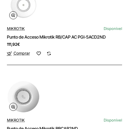
MIKROTIK
Disponível
Punto de Acceso Mikrotik RB/CAP AC PGI-5ACD2ND
111,92€
Comprar
MIKROTIK
Disponível
Punto de Acceso Mikrotik RBCAP2ND