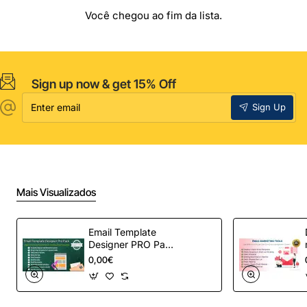
Você chegou ao fim da lista.
Sign up now & get 15% Off
Enter
Sign Up
email
Mais Visualizados
Email Template
Designer PRO Pack
– Automação de e-
0,00€
mail definitiva para
OpenCart