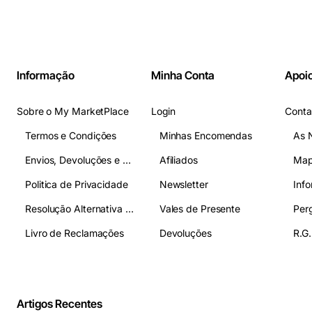
Informação
Minha Conta
Apoio
Sobre o My MarketPlace
Login
Conta
Termos e Condições
Minhas Encomendas
As 
Envios, Devoluções e Pagamentos
Afiliados
Map
Politica de Privacidade
Newsletter
Inf
Resolução Alternativa de Litígios
Vales de Presente
Livro de Reclamações
Devoluções
R.G.
Artigos Recentes