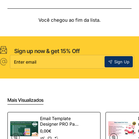
Você chegou ao fim da lista.
Sign up now & get 15% Off
Enter
Sign Up
email
Mais Visualizados
Email Template
Designer PRO Pack
– Automação de e-
0,00€
mail definitiva para