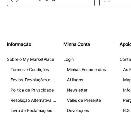
OpenCart
Informação
Minha Conta
Apoio
Sobre o My MarketPlace
Login
Conta
Termos e Condições
Minhas Encomendas
As 
Envios, Devoluções e Pagamentos
Afiliados
Map
Politica de Privacidade
Newsletter
Inf
Resolução Alternativa de Litígios
Vales de Presente
Livro de Reclamações
Devoluções
R.G.