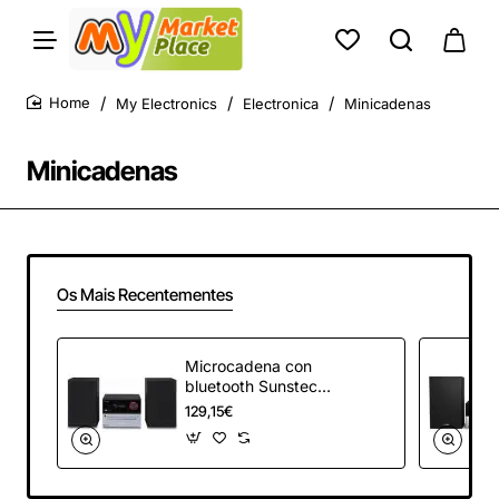
My Electronics
Electronica
Minicadenas
home
Minicadenas
Os Mais Recentementes
Microcadena con
bluetooth Sunstech
MIC200BTBK/ 30W
129,15€