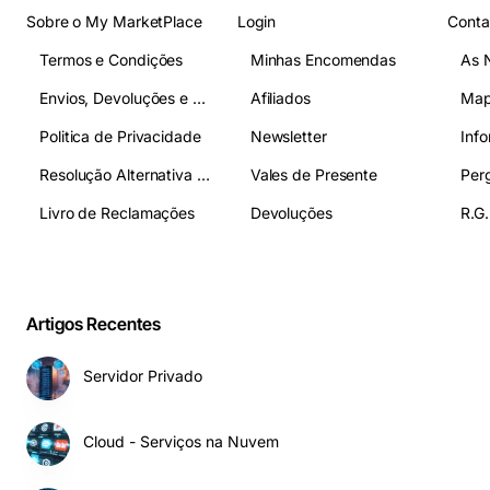
Sobre o My MarketPlace
Login
Conta
Termos e Condições
Minhas Encomendas
As 
Envios, Devoluções e Pagamentos
Afiliados
Map
Politica de Privacidade
Newsletter
Inf
Resolução Alternativa de Litígios
Vales de Presente
Livro de Reclamações
Devoluções
R.G.
Artigos Recentes
Servidor Privado
Cloud - Serviços na Nuvem