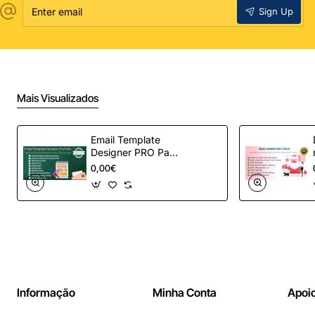
Enter
Sign Up
email
Mais Visualizados
Email Template
Designer PRO Pack
– Automação de e-
0,00€
mail definitiva para
OpenCart
Informação
Minha Conta
Apoio