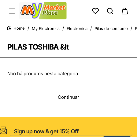
My Electronics
Electronica
Pilas de consumo
P
home
PILAS TOSHIBA &lt
Não há produtos nesta categoria
Continuar
Sign up now & get 15% Off