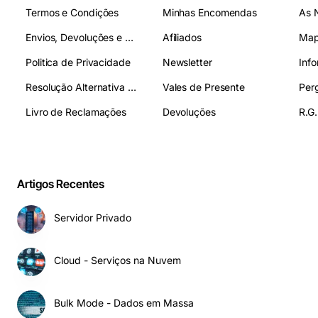
Termos e Condições
Minhas Encomendas
As 
Envios, Devoluções e Pagamentos
Afiliados
Map
Politica de Privacidade
Newsletter
Inf
Resolução Alternativa de Litígios
Vales de Presente
Livro de Reclamações
Devoluções
R.G.
Artigos Recentes
Servidor Privado
Cloud - Serviços na Nuvem
Bulk Mode - Dados em Massa