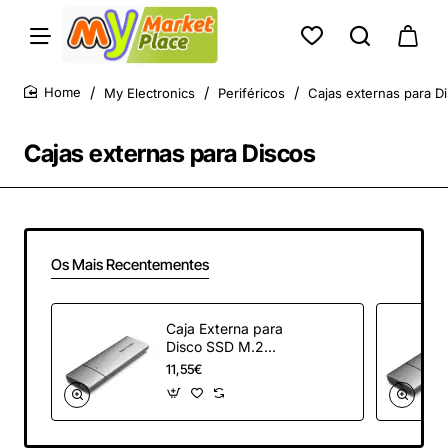
My Electronics
Periféricos
Cajas externas para D
home
Cajas externas para Discos
Os Mais Recentementes
Caja Externa para
Disco SSD M.2
SATA Vention
11,55€
KPFH0/ USB 3.1/ Sin
tornillos