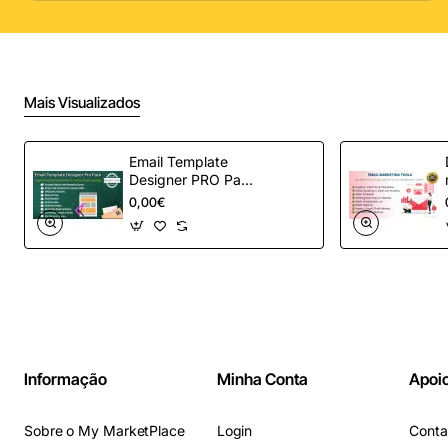
Mais Visualizados
Email Template
Designer PRO Pack
– Automação de e-
0,00€
mail definitiva para
OpenCart
Informação
Minha Conta
Apoio
Sobre o My MarketPlace
Login
Conta