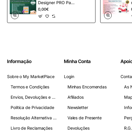
Designer PRO Pack
– Automação de e-
0,00€
mail definitiva para
OpenCart
Informação
Minha Conta
Apoio
Sobre o My MarketPlace
Login
Conta
Termos e Condições
Minhas Encomendas
As 
Envios, Devoluções e Pagamentos
Afiliados
Map
Politica de Privacidade
Newsletter
Inf
Resolução Alternativa de Litígios
Vales de Presente
Livro de Reclamações
Devoluções
R.G.