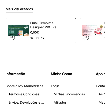
Mais Visualizados
Email Template
Designer PRO Pack
– Automação de e-
0,00€
mail definitiva para
OpenCart
Informação
Minha Conta
Apoio
Sobre o My MarketPlace
Login
Conta
Termos e Condições
Minhas Encomendas
As 
Envios, Devoluções e Pagamentos
Afiliados
Map