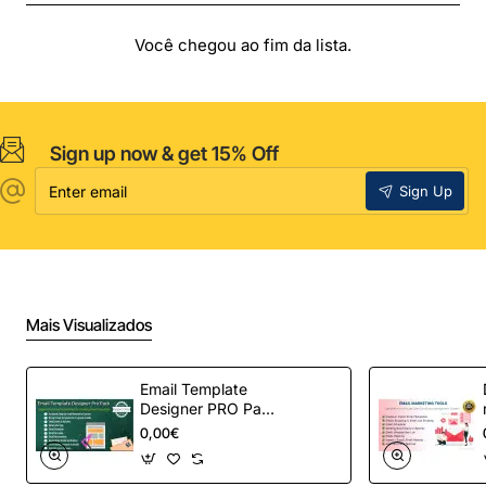
Você chegou ao fim da lista.
Sign up now & get 15% Off
Enter
Sign Up
email
Mais Visualizados
Email Template
Designer PRO Pack
– Automação de e-
0,00€
mail definitiva para
OpenCart