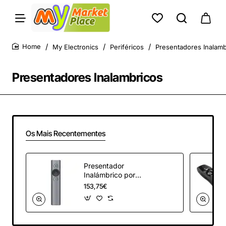
My Electronics
Periféricos
Presentadores Inalamb
home
Presentadores Inalambricos
Os Mais Recentementes
Presentador
Inalámbrico por
Bluetooth Logitech
153,75€
Spotlight
Presentation
Remote/ 2.4GHz/
Gris Pizarra