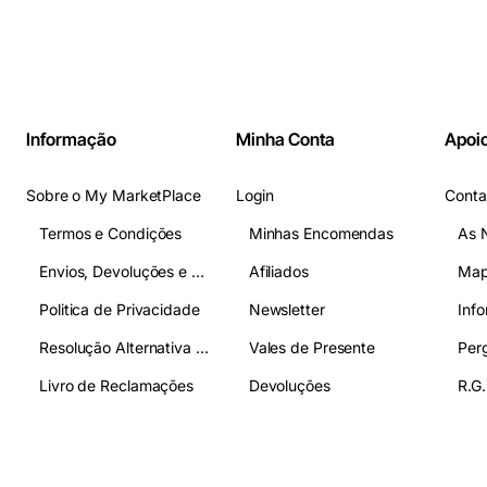
Informação
Minha Conta
Apoio
Sobre o My MarketPlace
Login
Conta
Termos e Condições
Minhas Encomendas
As 
Envios, Devoluções e Pagamentos
Afiliados
Map
Politica de Privacidade
Newsletter
Inf
Resolução Alternativa de Litígios
Vales de Presente
Livro de Reclamações
Devoluções
R.G.