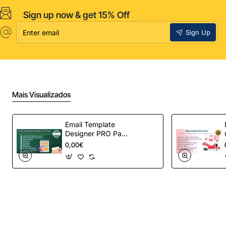
Sign up now & get 15% Off
Enter
Sign Up
email
Mais Visualizados
Email Template
Designer PRO Pack
– Automação de e-
0,00€
mail definitiva para
OpenCart