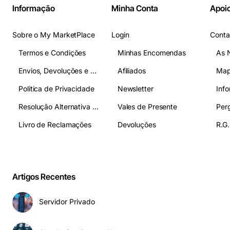
Informação
Minha Conta
Apoio
Sobre o My MarketPlace
Login
Conta
Termos e Condições
Minhas Encomendas
As 
Envios, Devoluções e Pagamentos
Afiliados
Map
Politica de Privacidade
Newsletter
Inf
Resolução Alternativa de Litígios
Vales de Presente
Livro de Reclamações
Devoluções
R.G.
Artigos Recentes
Servidor Privado