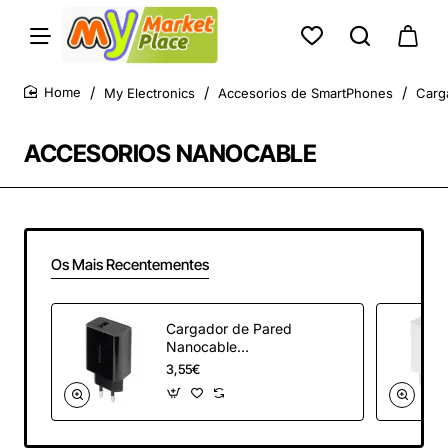
My Electronics
Accesorios de SmartPhones
Carg
home
ACCESORIOS NANOCABLE
Os Mais Recentementes
Cargador de Pared
Nanocable
10.10.2004/ 1xUSB/
3,55€
2.1A/ Negro