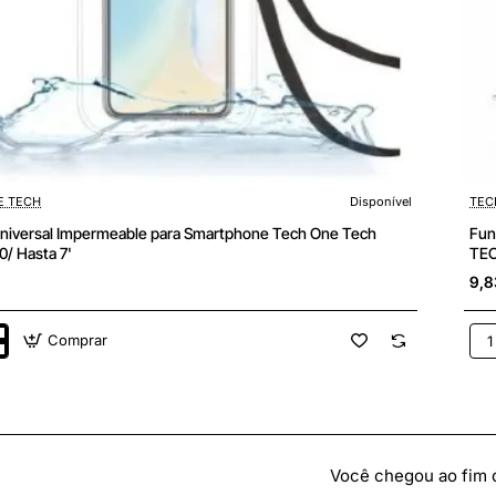
E TECH
Disponível
TEC
niversal Impermeable para Smartphone Tech One Tech
Fun
/ Hasta 7'
TEC
9,8
Comprar
Fun
l
Uni
able
Imp
par
hone
Sma
Tec
On
Tec
Você chegou ao fim da
0/
TEC