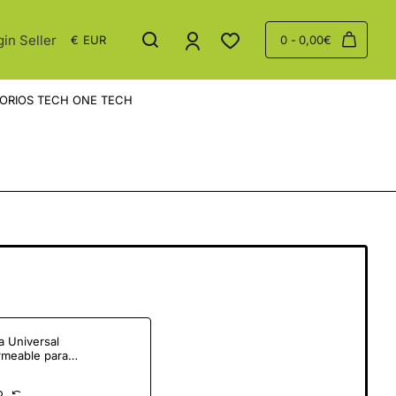
gin Seller
€
EUR
0 - 0,00€
ORIOS TECH ONE TECH
 Universal
rmeable para
tphone Tech One
 TEC2850/ Hasta