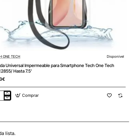
H ONE TECH
Disponível
da Universal Impermeable para Smartphone Tech One Tech
2855/ Hasta 7.5'
3€
Comprar
da
versal
ermeable
a
rtphone
h
e
h
 lista.
2855/