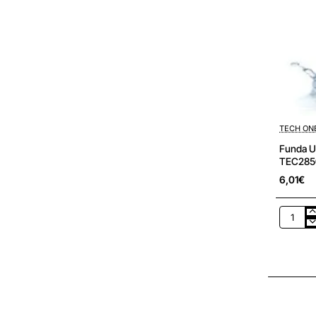
TECH ON
Funda U
TEC2850
6,01€
Funda
Universa
Imperme
para
Smartp
Tech
One
Tech
TEC285