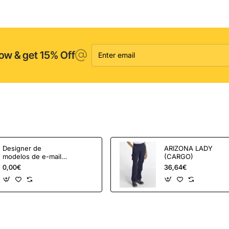
Has
7.5'
Enter
ow & get 15% Off
email
Designer de
ARIZONA LADY
modelos de e-mail
(CARGO)
OpenCart e
0,00€
36,64€
ferramentas de
marketing