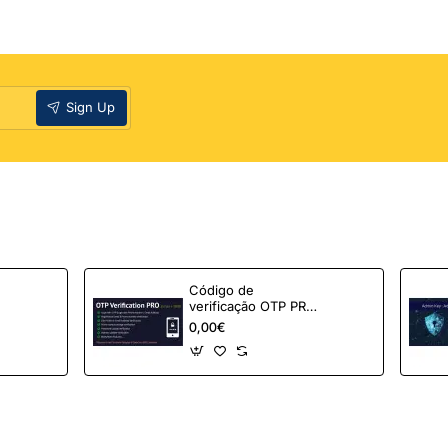
ta
Sign Up
Código de
verificação OTP PRO
para OpenCart
0,00€