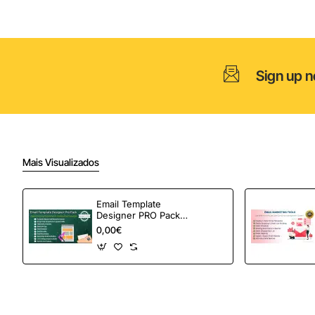
Hasta
7'
Sign up n
Mais Visualizados
Email Template
Designer PRO Pack –
Automação de e-
0,00€
mail definitiva para
OpenCart