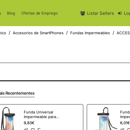
Listar Sellers
Lo
s
Blog
Ofertas de Emprego
nics
Accesorios de SmartPhones
Fundas Impermeables
ACCES
ais Recentementes
Funda Universal
Funda
Impermeable para
Impe
Smartphone Tech One
Smar
9,83€
6,01€
Tech TEC2855/ Hasta
Tech