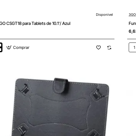
Disponível
3GO
O CSGT18 para Tablets de 10.1'/ Azul
Fun
6,6
Comprar
Fun
3G
CS
par
Tab
de
10.1
Neg