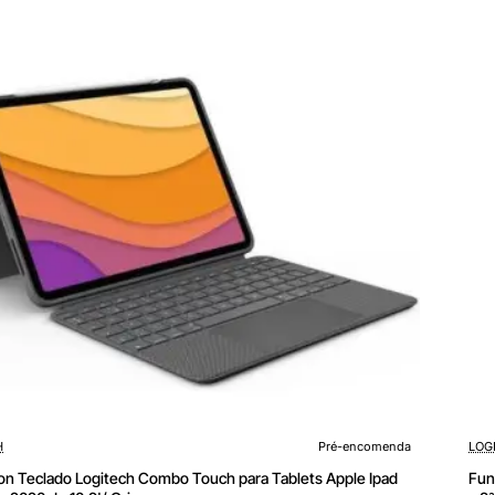
de
10'/
Neg
y
Gri
enda
H
Pré-encomenda
LOG
on Teclado Logitech Combo Touch para Tablets Apple Ipad
Fun