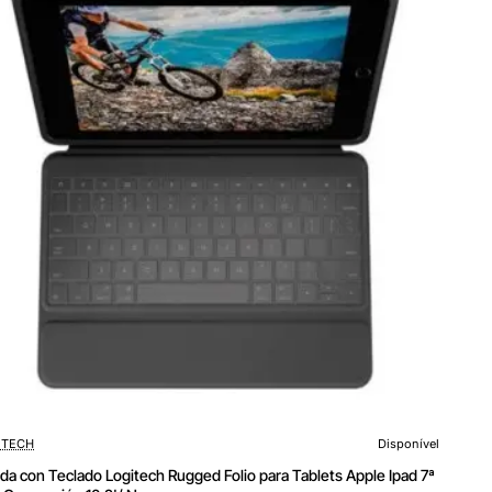
ra
s
ITECH
Disponível
da con Teclado Logitech Rugged Folio para Tablets Apple Ipad 7ª