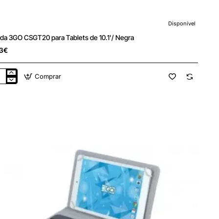
Disponível
da 3GO CSGT20 para Tablets de 10.1'/ Negra
3€
Comprar
da
O
GT20
a
lets
'/
ra