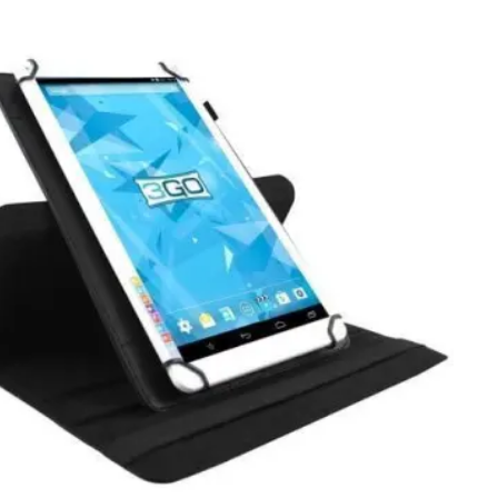
O
GT16
versal
a
lets
'/
este