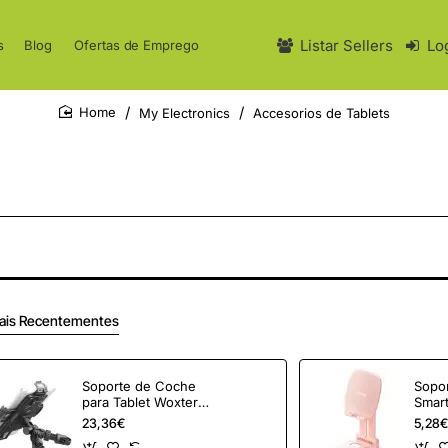
Listar Sellers
Lo
s
Blog
Ofertas de Emprego
My Electronics
Accesorios de Tablets
home
ais Recentementes
Soporte de Coche
Sopor
para Tablet Woxter
Smar
TB26-149
Vent
23,36€
5,28€