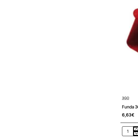
3GO
Funda 3G
6,63€
Funda