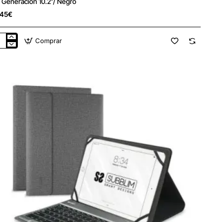
ª Generación 10.2'/ Negro
,45€
Comprar
da
lado
itech
ged
o
a
lets
le
d
eración
'/
ro