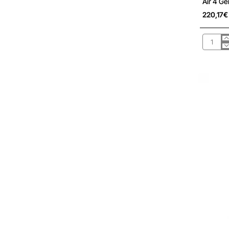
Air 4 Ge
220,17€
Funda
con
Teclado
Logitec
Combo
Touch
para
Tablets
Apple
Ipad
Air
4
Gen
2020
de
10.9'/
Gris