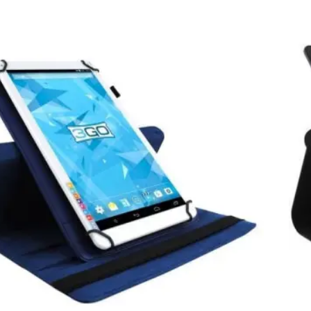
3G
CS
l
Uni
par
Tab
10.1
Cel