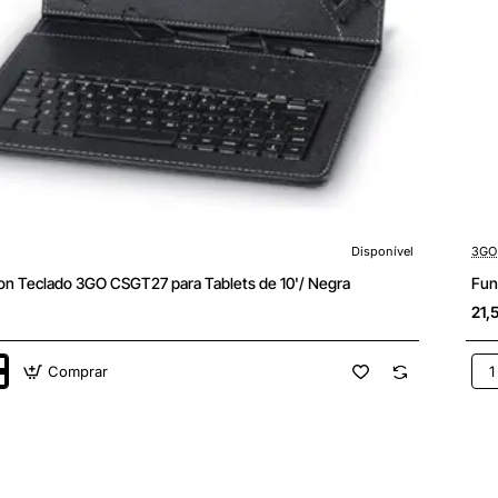
Disponível
3GO
on Teclado 3GO CSGT27 para Tablets de 10'/ Negra
Fun
21,
Comprar
Fun
con
Tec
3G
CS
par
Tab