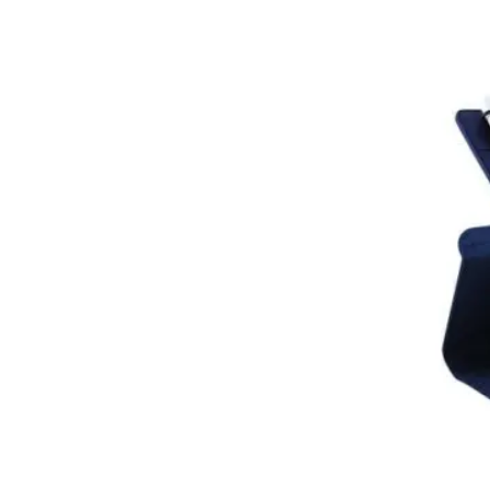
3GO
CSGT15
Universa
para
Tablets
de
10.1'/
Roja