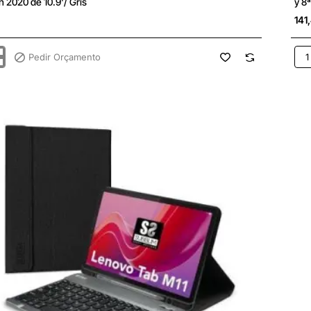
n 2020 de 10.9'/ Gris
y 8
141
Pedir Orçamento
Fun
con
Tec
h
Log
Rug
Foli
par
Tab
App
Ipa
7ª
y
8ª
Gen
10.2
Neg