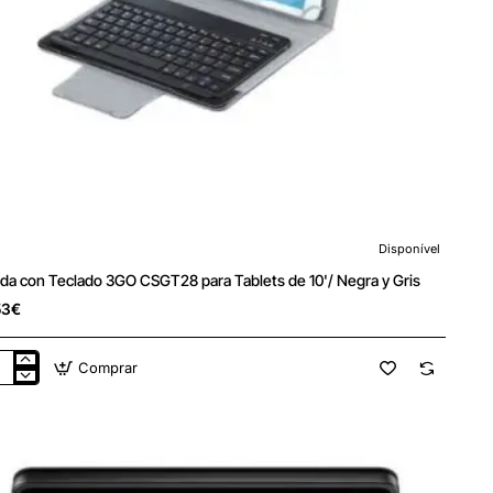
Disponível
da con Teclado 3GO CSGT28 para Tablets de 10'/ Negra y Gris
53€
Comprar
da
lado
O
GT28
a
lets