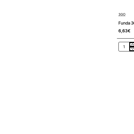
3GO
Funda 3G
6,63€
Funda
3GO
CSGT18
para
Tablets
de
10.1'/
Azul