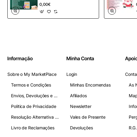
– Automação de e-
0,00€
mail definitiva para
OpenCart
Informação
Minha Conta
Apoio
Sobre o My MarketPlace
Login
Conta
Termos e Condições
Minhas Encomendas
As 
Envios, Devoluções e Pagamentos
Afiliados
Map
Politica de Privacidade
Newsletter
Inf
Resolução Alternativa de Litígios
Vales de Presente
Livro de Reclamações
Devoluções
R.G.