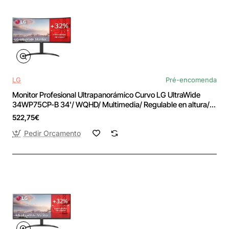
LG
Pré-encomenda
Monitor Profesional Ultrapanorámico Curvo LG UltraWide
34WP75CP-B 34'/ WQHD/ Multimedia/ Regulable en altura/
Negro
522,75€
Pedir Orçamento