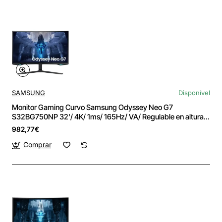
SAMSUNG
Disponível
Monitor Gaming Curvo Samsung Odyssey Neo G7
S32BG750NP 32'/ 4K/ 1ms/ 165Hz/ VA/ Regulable en altura/
Negro
982,77€
Comprar