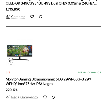
OLED G9 S49CG934SU 49'/ Dual QHD/ 0.03ms/ 240Hz/
OLED/ Multimedia/ Plata
1.715,85€
Comprar
LG
Pré-encomenda
Monitor Gaming Ultrapanorámico LG 29WP60G-B 29'/
WFHD/ 1ms/ 75Hz/ IPS/ Negro
220,17€
Pedir Orçamento