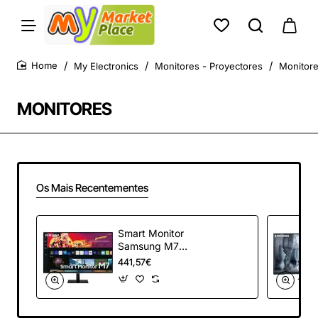
My Electronics
Monitores - Proyectores
Monitor
home
MONITORES
Os Mais Recentementes
Smart Monitor
Samsung M7
S32BM700UP 32'/
441,57€
4K/ Smart TV/
Multimedia/ Negro