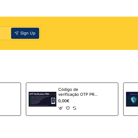
Sign Up
Código de
verificação OTP PRO
para OpenCart
0,00€