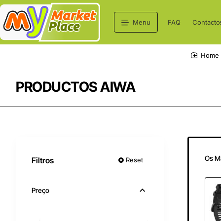
Menu
FAQ
Contacto
hom
PRODUCTOS AIWA
Os M
Filtros
Reset
Preço