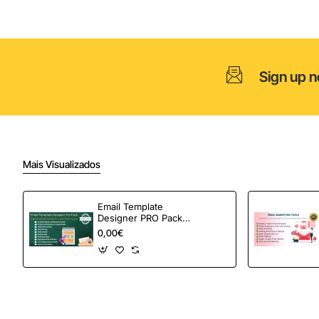
Sign up n
Mais Visualizados
Email Template
Designer PRO Pack –
Automação de e-
0,00€
mail definitiva para
OpenCart