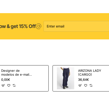
Enter
ow & get 15% Off
email
Designer de
ARIZONA LADY
modelos de e-mail
(CARGO)
OpenCart e
0,00€
36,64€
ferramentas de
marketing