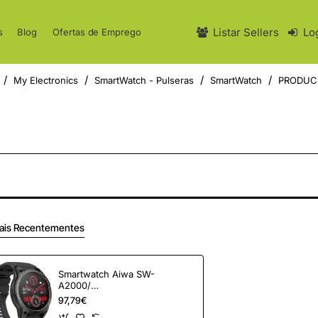
Listar Sellers
Lo
s
Blog
Ofertas de Emprego
My Electronics
SmartWatch - Pulseras
SmartWatch
PRODUC
e
ais Recentementes
Smartwatch Aiwa SW-
A2000/
Notificaciones/
97,79€
Frecuencia Cardíaca/