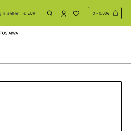
gin Seller
€
EUR
0 - 0,00€
TOS AIWA