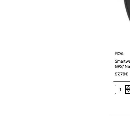
AIWA
Smartwa
GPS/ Ne
97,79€
Smartwa
Aiwa
SW-
A2000/
Notifica
Frecuen
Cardíac
GPS/
Negro