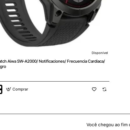
Disponível
tch Aiwa SW-A2000/ Notificaciones/ Frecuencia Cardíaca/
gro
Comprar
tch
ciones/
cia
a/
Você chegou ao fim da