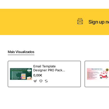
Sign up n
Mais Visualizados
Email Template
Designer PRO Pack –
Automação de e-
0,00€
mail definitiva para
OpenCart