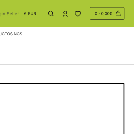
gin Seller
€
EUR
0 - 0,00€
UCTOS NGS