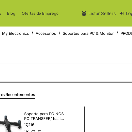
Listar Sellers
Lo
s
Blog
Ofertas de Emprego
My Electronics
Accesorios
Soportes para PC & Monitor
PROD
ais Recentementes
Soporte para PC NGS
PC TRANSFER/ hasta
20kg
17,21€