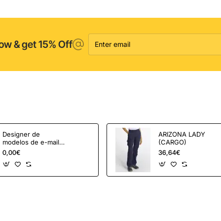
Enter
ow & get 15% Off
email
Designer de
ARIZONA LADY
modelos de e-mail
(CARGO)
OpenCart e
0,00€
36,64€
ferramentas de
marketing