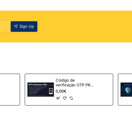
Sign Up
Código de
verificação OTP PRO
para OpenCart
0,00€