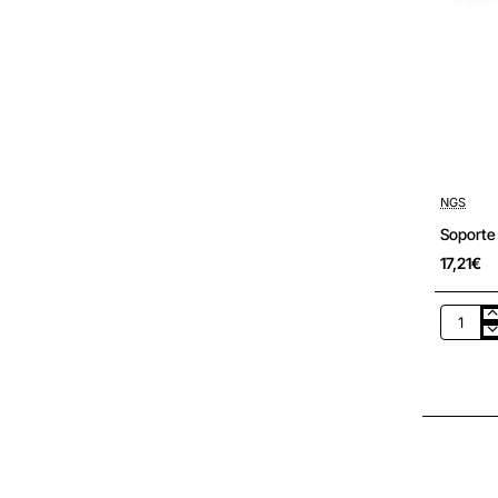
NGS
Soporte
17,21€
Soporte
para
PC
NGS
PC
TRANSF
hasta
20kg