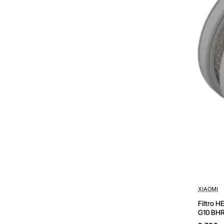
150W/
Autonom
65
Min
XIAOMI
Filtro 
G10 BH