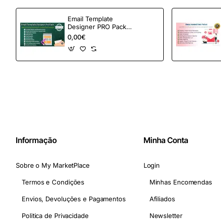
Email Template
Designer PRO Pack –
Automação de e-
0,00€
mail definitiva para
OpenCart
Informação
Minha Conta
Sobre o My MarketPlace
Login
Termos e Condições
Minhas Encomendas
Envios, Devoluções e Pagamentos
Afiliados
Politica de Privacidade
Newsletter