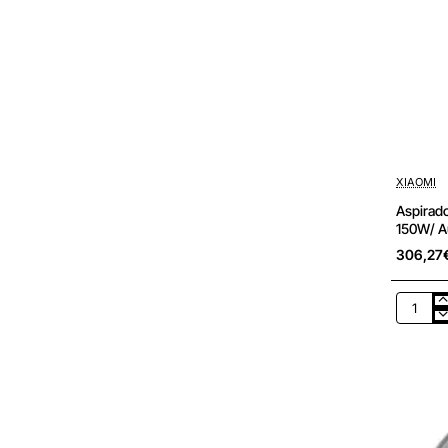
XIAOMI
Aspirado
150W/ A
306,27
Aspirad
Escoba
con
batería
Xiaomi
Vacuum
Cleaner
G10
Plus/