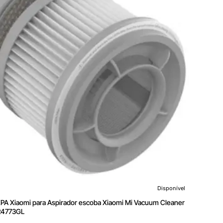
Aut
ía
60
Min
Disponível
HEPA Xiaomi para Aspirador escoba Xiaomi Mi Vacuum Cleaner
R4773GL