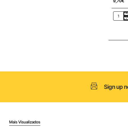
9,70€
Filtro
HEPA
Xiaomi
para
Aspirad
escoba
Xiaomi
Mi
Vacuum
Cleaner
G10
BHR477
Sign up n
Mais Visualizados