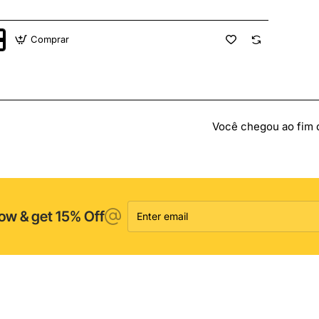
Comprar
or
Você chegou ao fim da
3GL
Enter
ow & get 15% Off
email