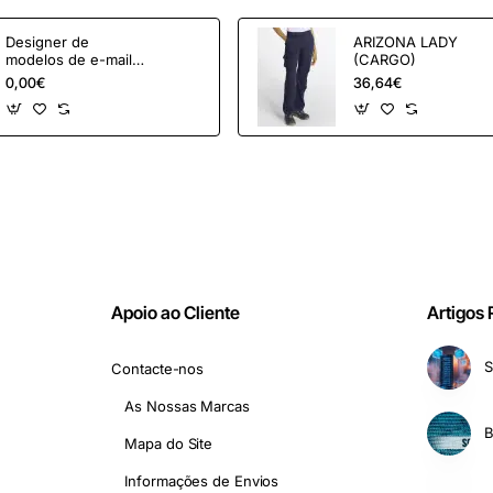
Designer de
ARIZONA LADY
modelos de e-mail
(CARGO)
OpenCart e
0,00€
36,64€
ferramentas de
marketing
Apoio ao Cliente
Artigos
S
Contacte-nos
As Nossas Marcas
Mapa do Site
Informações de Envios