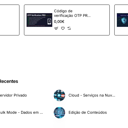
Código de
verificação OTP PRO
para OpenCart
0,00€
 Recentes
ervidor Privado
Cloud - Serviços na Nuvem
Bulk Mode - Dados em Massa
Edição de Conteúdos