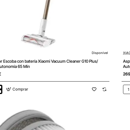
Disponível
XIA
r Escoba con batería Xiaomi Vacuum Cleaner G10 Plus/
Asp
utonomía 65 Min
Aut
€
269
Comprar
or
Asp
Esc
con
bate
Xia
Va
Cle
G9
Plu