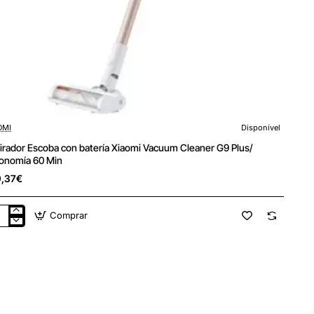
OMI
Disponível
irador Escoba con batería Xiaomi Vacuum Cleaner G9 Plus/
onomía 60 Min
,37€
Comprar
irador
oba
ría
omi
cuum
aner
s/