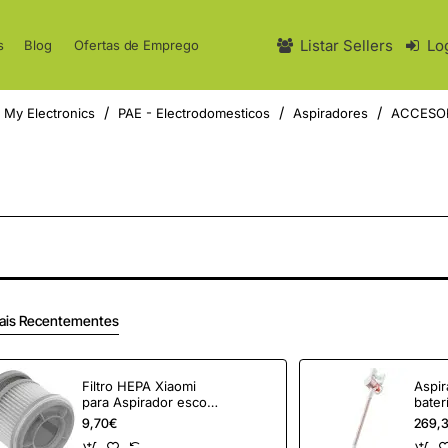
Listar Sellers
Lo
s
Blog
Ofertas de Emprego
My Electronics
PAE - Electrodomesticos
Aspiradores
ACCESOR
ais Recentementes
Filtro HEPA Xiaomi
Aspir
para Aspirador escoba
bater
Xiaomi Mi Vacuum
Clean
9,70€
269,
Cleaner G10
Auto