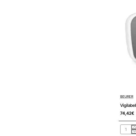
Pré-encom
BEURER
Vigilab
74,42€
Vigilab