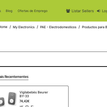
Listar Sellers
Lo
s
Blog
Ofertas de Emprego
My Electronics
PAE - Electrodomesticos
Productos para 
home
ais Recentementes
Vigilabebés Beurer
BY-33
74,42€