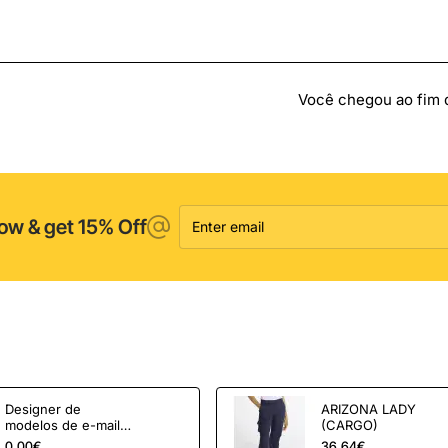
Você chegou ao fim da
Enter
ow & get 15% Off
email
Designer de
ARIZONA LADY
modelos de e-mail
(CARGO)
OpenCart e
0,00€
36,64€