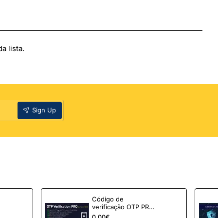
 lista.
Sign Up
Código de
verificação OTP PRO
para OpenCart
0,00€