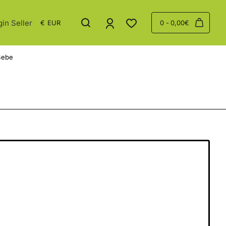
gin Seller
€
EUR
0 - 0,00€
Bebe