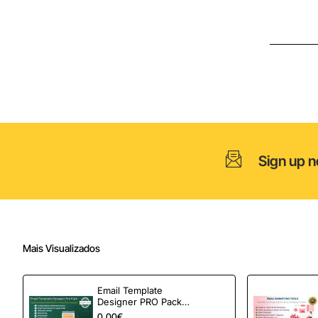
Beurer
BY-
33
Sign up n
Mais Visualizados
Email Template
Designer PRO Pack –
Automação de e-
0,00€