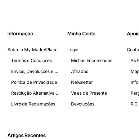
Informação
Minha Conta
Apoio
Sobre o My MarketPlace
Login
Conta
Termos e Condições
Minhas Encomendas
As 
Envios, Devoluções e Pagamentos
Afiliados
Map
Politica de Privacidade
Newsletter
Inf
Resolução Alternativa de Litígios
Vales de Presente
Livro de Reclamações
Devoluções
R.G.
Artigos Recentes