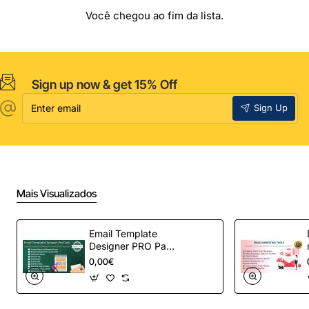
Você chegou ao fim da lista.
Sign up now & get 15% Off
Enter
Sign Up
email
Mais Visualizados
Email Template
Designer PRO Pack
– Automação de e-
0,00€
mail definitiva para
OpenCart