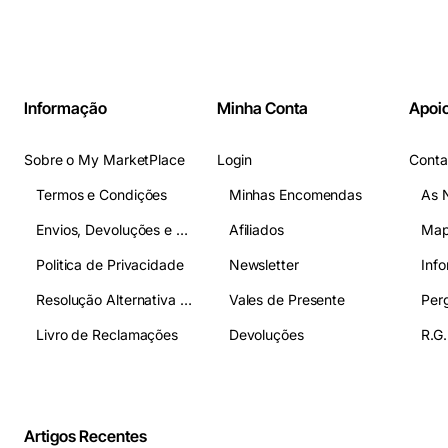
Informação
Minha Conta
Apoio
Sobre o My MarketPlace
Login
Conta
Termos e Condições
Minhas Encomendas
As 
Envios, Devoluções e Pagamentos
Afiliados
Map
Politica de Privacidade
Newsletter
Inf
Resolução Alternativa de Litígios
Vales de Presente
Livro de Reclamações
Devoluções
R.G.
Artigos Recentes