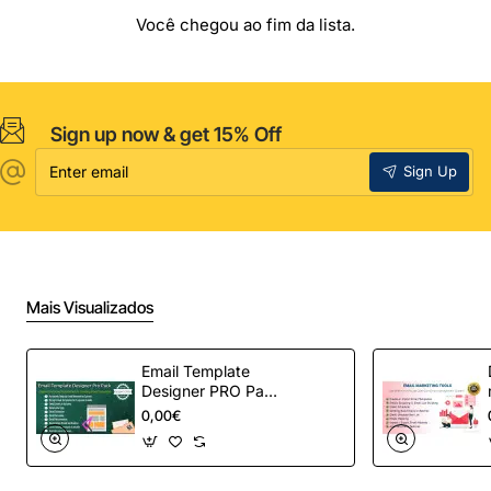
Você chegou ao fim da lista.
Sign up now & get 15% Off
Enter
Sign Up
email
Mais Visualizados
Email Template
Designer PRO Pack
– Automação de e-
0,00€
mail definitiva para
OpenCart