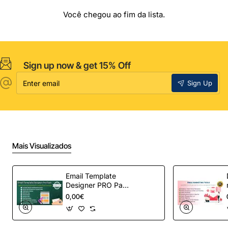
Você chegou ao fim da lista.
Sign up now & get 15% Off
Enter
Sign Up
email
Mais Visualizados
Email Template
Designer PRO Pack
– Automação de e-
0,00€
mail definitiva para
OpenCart