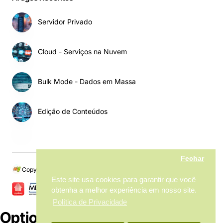
Servidor Privado
Cloud - Serviços na Nuvem
Bulk Mode - Dados em Massa
Edição de Conteúdos
Fechar
Copyright © 2024, My MarketPlace, Todos os Direitos Reservados
Este site usa cookies para garantir que você
obtenha a melhor experiência em nosso site.
Política de Privacidade
Options