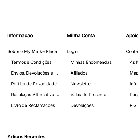
Informação
Minha Conta
Apoio
Sobre o My MarketPlace
Login
Conta
Termos e Condições
Minhas Encomendas
As 
Envios, Devoluções e Pagamentos
Afiliados
Map
Politica de Privacidade
Newsletter
Inf
Resolução Alternativa de Litígios
Vales de Presente
Livro de Reclamações
Devoluções
R.G.
Artigos Recentes