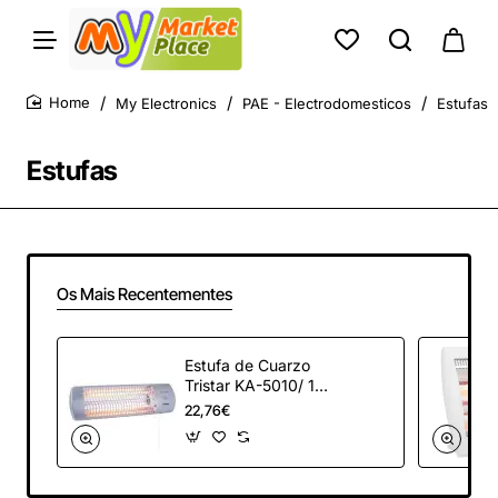
My Electronics
PAE - Electrodomesticos
Estufas
home
Estufas
Os Mais Recentementes
Estufa de Cuarzo
Tristar KA-5010/ 1
nivel de potencia/
22,76€
1200W