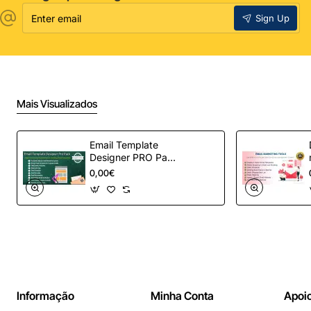
Enter
Sign Up
email
Mais Visualizados
Email Template
Designer PRO Pack
– Automação de e-
0,00€
mail definitiva para
OpenCart
Informação
Minha Conta
Apoio