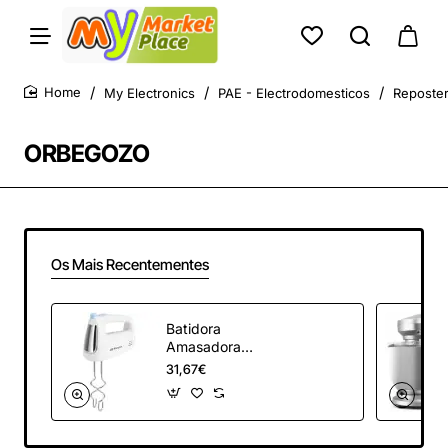
My Electronics
PAE - Electrodomesticos
Reposter
home
ORBEGOZO
Os Mais Recentementes
Batidora
Amasadora
Orbegozo BA
31,67€
3600/ 400W