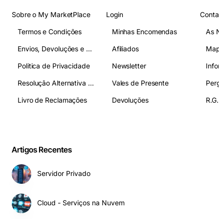
Sobre o My MarketPlace
Login
Conta
Termos e Condições
Minhas Encomendas
As 
Envios, Devoluções e Pagamentos
Afiliados
Map
Politica de Privacidade
Newsletter
Inf
Resolução Alternativa de Litígios
Vales de Presente
Livro de Reclamações
Devoluções
R.G.
Artigos Recentes
Servidor Privado
Cloud - Serviços na Nuvem