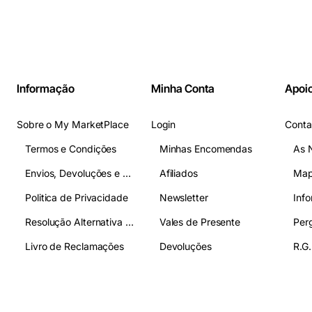
Informação
Minha Conta
Apoio
Sobre o My MarketPlace
Login
Conta
Termos e Condições
Minhas Encomendas
As 
Envios, Devoluções e Pagamentos
Afiliados
Map
Politica de Privacidade
Newsletter
Inf
Resolução Alternativa de Litígios
Vales de Presente
Livro de Reclamações
Devoluções
R.G.