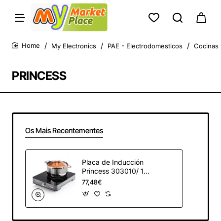
My Electronics
PAE - Electrodomesticos
Cocinas 
home
PRINCESS
Os Mais Recentementes
Placa de Inducción
Princess 303010/ 1
placa de 200mm/
77,48€
1800W