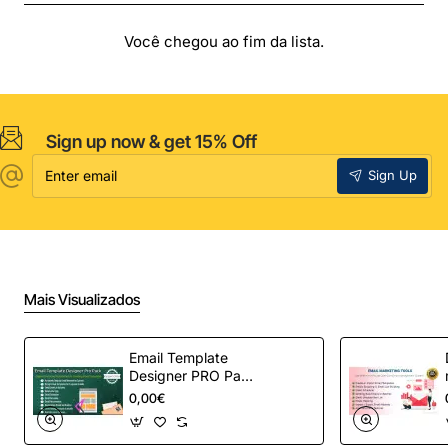
Você chegou ao fim da lista.
Sign up now & get 15% Off
Enter
Sign Up
email
Mais Visualizados
Email Template
Designer PRO Pack
– Automação de e-
0,00€
mail definitiva para
OpenCart