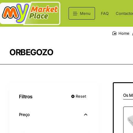
Menu
FAQ
Contacto
home
ORBEGOZO
Os M
Filtros
Reset
Preço