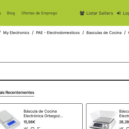
Listar Sellers
Lo
s
Blog
Ofertas de Emprego
My Electronics
PAE - Electrodomesticos
Basculas de Cocina
ais Recentementes
Báscula de Cocina
Báscu
Electrónica Orbegozo
Elect
PC 3000/ hasta 100g/
PC 10
15,98€
28,2
Plata
Plata