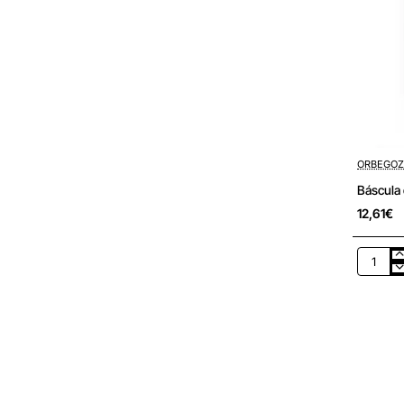
ORBEGO
Báscula 
12,61€
Báscula
de
Cocina
Electrón
Orbego
PC
1018/
hasta
5kg/
Blanca