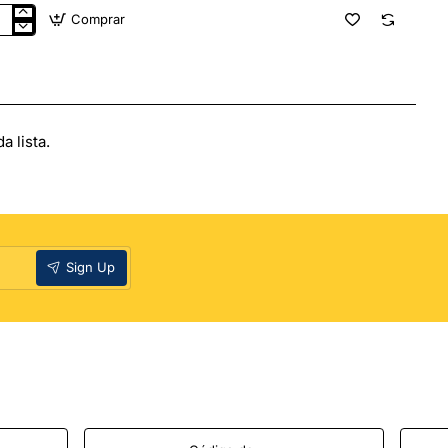
Comprar
cula
ina
ctrónica
egozo
0/
ta
 lista.
g/
a
Sign Up