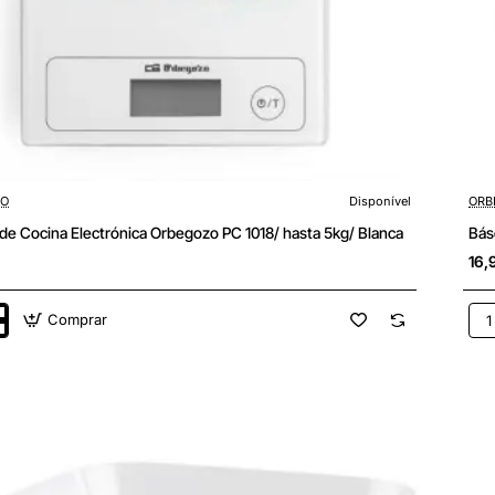
ZO
Disponível
ORB
de Cocina Electrónica Orbegozo PC 1018/ hasta 5kg/ Blanca
Bás
16,
Comprar
Bás
de
Coc
ica
Ele
zo
Orb
PC
102
has
5kg
Bla