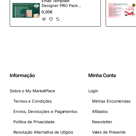
Email Template
Designer PRO Pack –
Automação de e-
0,00€
mail definitiva para
OpenCart
Informação
Minha Conta
Sobre o My MarketPlace
Login
Termos e Condições
Minhas Encomendas
Envios, Devoluções e Pagamentos
Afiliados
Politica de Privacidade
Newsletter
Resolução Alternativa de Litígios
Vales de Presente