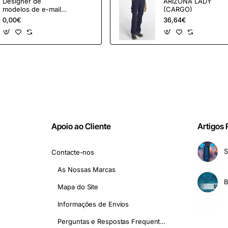
Designer de
ARIZONA LADY
modelos de e-mail
(CARGO)
OpenCart e
0,00€
36,64€
ferramentas de
marketing
Apoio ao Cliente
Artigos
S
Contacte-nos
As Nossas Marcas
Mapa do Site
Informações de Envios
Perguntas e Respostas Frequentes - FAQ