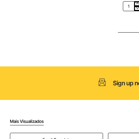
Báscula
de
Cocina
Electrón
Orbego
PC
1030/
hasta
5kg/
Plata
Sign up n
Mais Visualizados