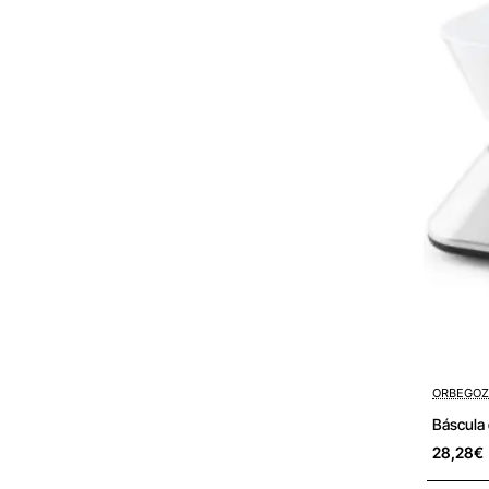
ORBEGO
Báscula 
28,28€