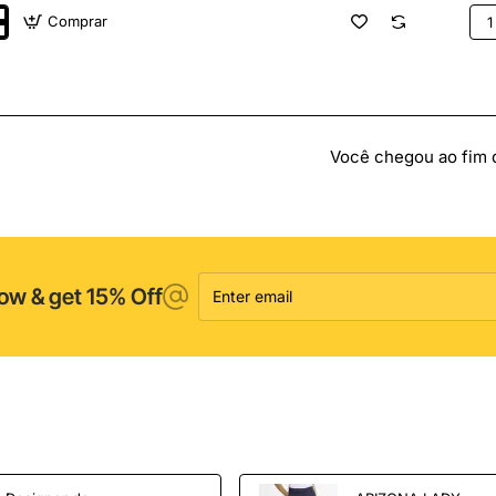
Comprar
Bás
de
Coc
ica
Ele
zo
Orb
PC
300
has
Você chegou ao fim da
100
Plat
Enter
ow & get 15% Off
email