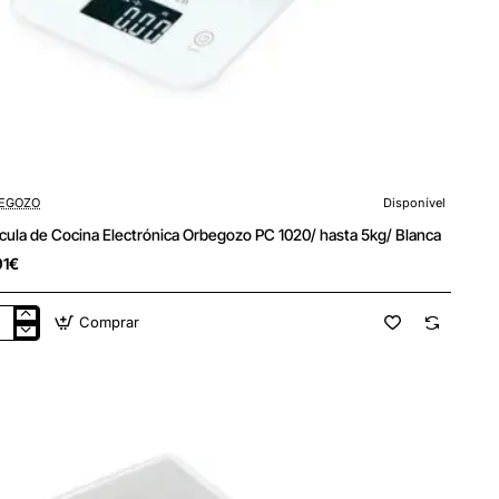
EGOZO
Disponível
cula de Cocina Electrónica Orbegozo PC 1020/ hasta 5kg/ Blanca
91€
Comprar
cula
ina
ctrónica
egozo
0/
ta
/
nca