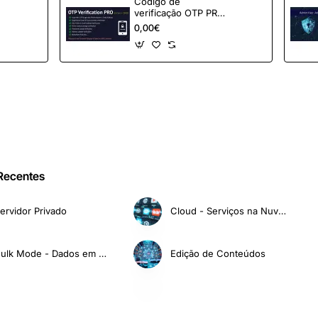
Código de
verificação OTP PRO
para OpenCart
0,00€
 Recentes
ervidor Privado
Cloud - Serviços na Nuvem
Bulk Mode - Dados em Massa
Edição de Conteúdos