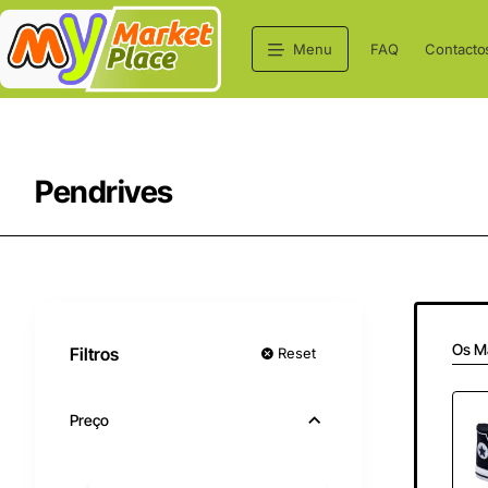
Menu
FAQ
Contacto
Pendrives
Os M
Filtros
Reset
Preço