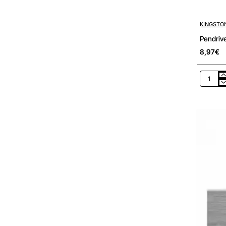
KINGSTO
Pendriv
8,97€
Pendriv
128GB
Kingsto
DataTrav
Exodia
Onyx
USB
3.2