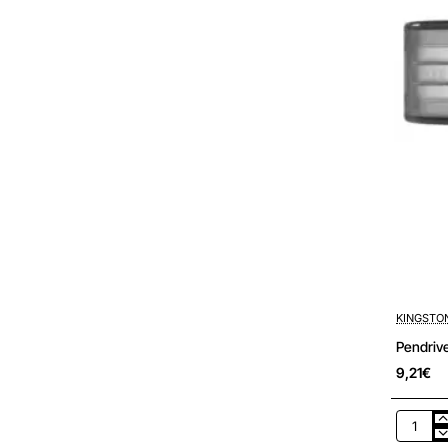
KINGSTO
Pendriv
9,21€
Pendriv