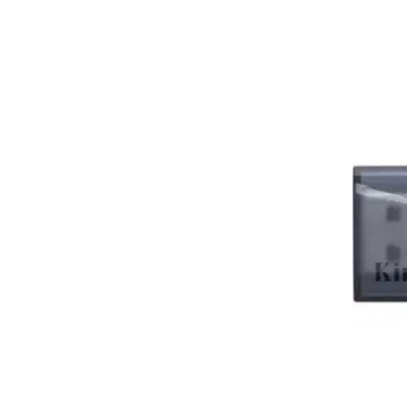
128GB
Kingsto
DataTrav
70
USB
Tipo-
C