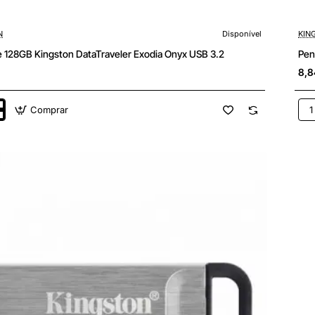
N
Disponível
KIN
e 128GB Kingston DataTraveler Exodia Onyx USB 3.2
Pen
8,8
Comprar
e
Pen
128
n
Kin
eler
Dat
Exo
US
3.2