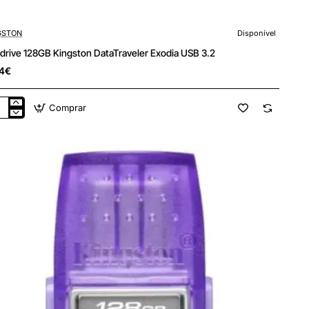
GSTON
Disponível
drive 128GB Kingston DataTraveler Exodia USB 3.2
4€
Comprar
drive
GB
gston
aTraveler
dia
B