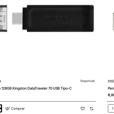
N
Disponível
KIN
e 128GB Kingston DataTraveler 70 USB Tipo-C
Pen
8,6
Comprar
e
Pen