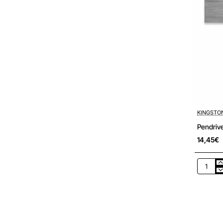
KINGSTO
Pendriv
14,45€
Pendriv
128GB
Kingsto
DataTrav
Kyson
USB
3.2