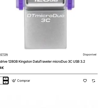
GSTON
Disponível
drive 128GB Kingston DataTraveler microDuo 3C USB 3.2
14€
Comprar
drive
GB
gston
aTraveler
roDuo
B