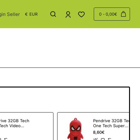
gin Seller
€
EUR
0 - 0,00€
rive 32GB Tech
Pendrive 32GB Tech
Tech Video
One Tech Super
m USB 2.0
Spider USB 2.0
8,60€