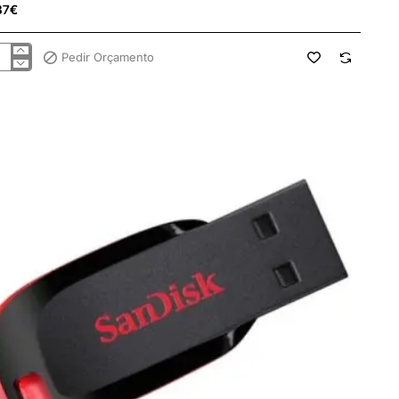
37€
Pedir Orçamento
drive
GB
msung
s
B