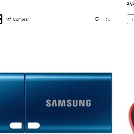
27,
Comprar
e
Pen
128
g
Sa
FIT
Plu
US
3.1