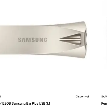
3.2
Pré-
G
Disponível
SAM
e 128GB Samsung Bar Plus USB 3.1
Pen