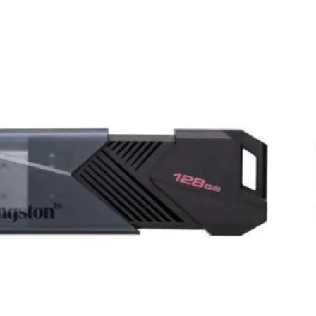
128
n
Kin
eler
Dat
Exo
M
US
3.2