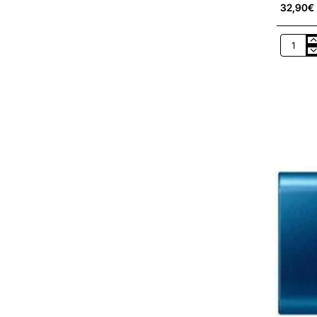
32,90€
Pendriv
128GB
Samsun
Bar
Plus
USB
3.1