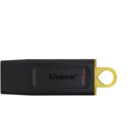
GB
gston
aTraveler
dia
B