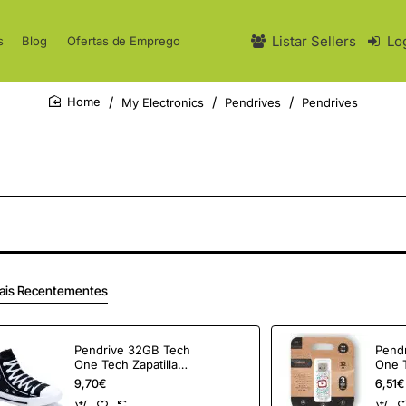
Listar Sellers
Lo
s
Blog
Ofertas de Emprego
My Electronics
Pendrives
Pendrives
home
ais Recentementes
Pendrive 32GB Tech
Pend
One Tech Zapatilla
One 
Reverse USB 2.0
Drea
9,70€
6,51€