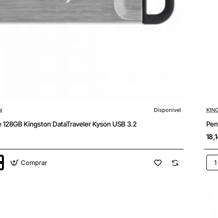
N
Disponível
KIN
e 128GB Kingston DataTraveler Kyson USB 3.2
Pen
18,
Comprar
e
Pen
128
n
Kin
eler
Dat
mic
3C
US