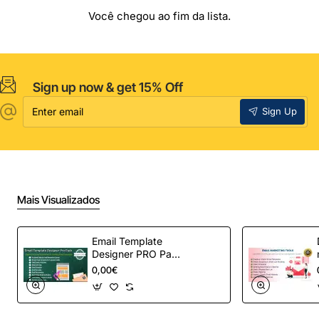
Você chegou ao fim da lista.
Sign up now & get 15% Off
Enter
Sign Up
email
Mais Visualizados
Email Template
Designer PRO Pack
– Automação de e-
0,00€
mail definitiva para
OpenCart