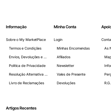
Informação
Minha Conta
Apoio
Sobre o My MarketPlace
Login
Conta
Termos e Condições
Minhas Encomendas
As 
Envios, Devoluções e Pagamentos
Afiliados
Map
Politica de Privacidade
Newsletter
Inf
Resolução Alternativa de Litígios
Vales de Presente
Livro de Reclamações
Devoluções
R.G.
Artigos Recentes