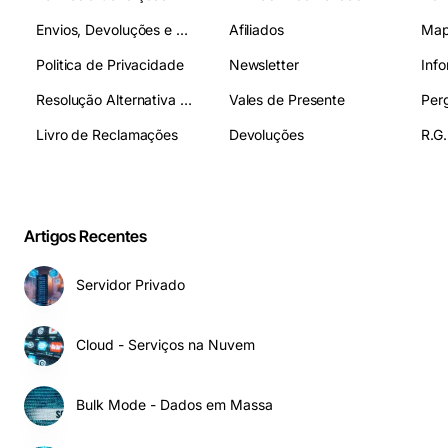
Envios, Devoluções e Pagamentos
Afiliados
Map
Politica de Privacidade
Newsletter
Inf
Resolução Alternativa de Litígios
Vales de Presente
Livro de Reclamações
Devoluções
R.G.
Artigos Recentes
Servidor Privado
Cloud - Serviços na Nuvem
Bulk Mode - Dados em Massa