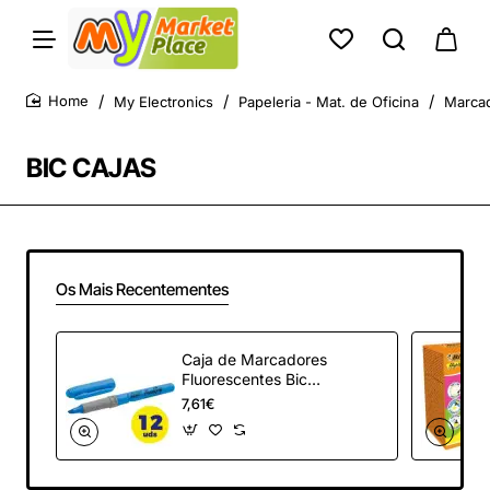
My Electronics
Papeleria - Mat. de Oficina
Marcad
home
BIC CAJAS
Os Mais Recentementes
Caja de Marcadores
Fluorescentes Bic
Marking Highlighter
7,61€
Grip/ 12 unidades/
Azules