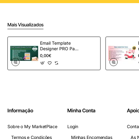
Mais Visualizados
Email Template
Designer PRO Pack
– Automação de e-
0,00€
mail definitiva para
OpenCart
Informação
Minha Conta
Apoio
Sobre o My MarketPlace
Login
Conta
Termos e Condições
Minhas Encomendas
As 