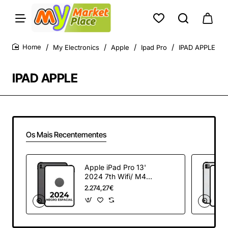
My Electronics
Apple
Ipad Pro
IPAD APPLE
home
IPAD APPLE
Os Mais Recentementes
Apple iPad Pro 13'
2024 7th Wifi/ M4/
512Gb/ Negro
2.274,27€
Espacial