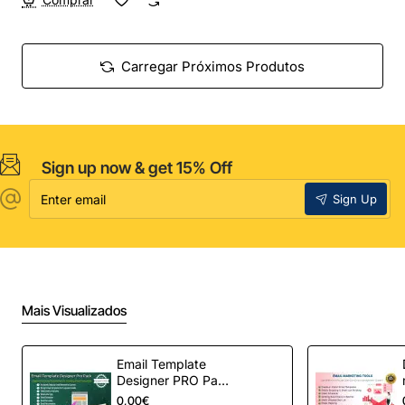
Carregar Próximos Produtos
Sign up now & get 15% Off
Enter
Sign Up
email
Mais Visualizados
Email Template
Designer PRO Pack
– Automação de e-
0,00€