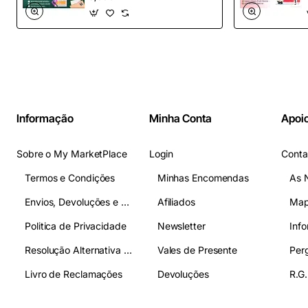
mail definitiva para
OpenCart
Informação
Minha Conta
Apoio
Sobre o My MarketPlace
Login
Conta
Termos e Condições
Minhas Encomendas
As 
Envios, Devoluções e Pagamentos
Afiliados
Map
Politica de Privacidade
Newsletter
Inf
Resolução Alternativa de Litígios
Vales de Presente
Livro de Reclamações
Devoluções
R.G.