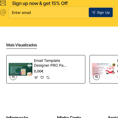
Sign up now & get 15% Off
Enter
Sign Up
email
Mais Visualizados
Email Template
Designer PRO Pack
– Automação de e-
0,00€
mail definitiva para
OpenCart
Informação
Minha Conta
Apoio