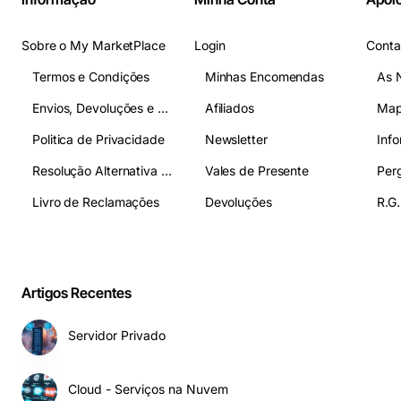
Sobre o My MarketPlace
Login
Conta
Termos e Condições
Minhas Encomendas
As 
Envios, Devoluções e Pagamentos
Afiliados
Map
Politica de Privacidade
Newsletter
Inf
Resolução Alternativa de Litígios
Vales de Presente
Livro de Reclamações
Devoluções
R.G.
Artigos Recentes
Servidor Privado
Cloud - Serviços na Nuvem