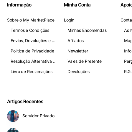
Informação
Minha Conta
Apoio
Sobre o My MarketPlace
Login
Conta
Termos e Condições
Minhas Encomendas
As 
Envios, Devoluções e Pagamentos
Afiliados
Map
Politica de Privacidade
Newsletter
Inf
Resolução Alternativa de Litígios
Vales de Presente
Livro de Reclamações
Devoluções
R.G.
Artigos Recentes
Servidor Privado