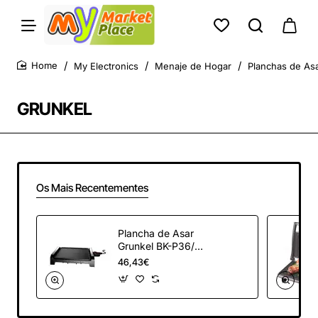
My Electronics
Menaje de Hogar
Planchas de Asar
home
GRUNKEL
Os Mais Recentementes
Plancha de Asar
Grunkel BK-P36/
2000W/ Tamaño
46,43€
254 *356mm