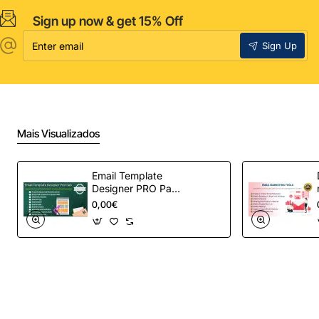
Sign up now & get 15% Off
Enter
Sign Up
email
Mais Visualizados
Email Template
Designer PRO Pack
– Automação de e-
0,00€
mail definitiva para
OpenCart