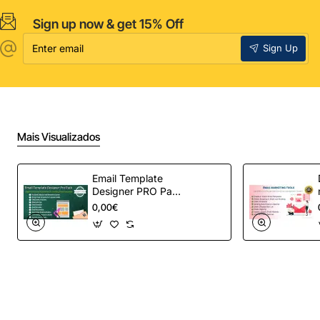
Sign up now & get 15% Off
Enter
Sign Up
email
Mais Visualizados
Email Template
Designer PRO Pack
– Automação de e-
0,00€
mail definitiva para
OpenCart