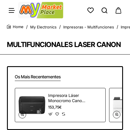
My Electronics
Impresoras - Multifunciones
Impr
home
MULTIFUNCIONALES LASER CANON
Os Mais Recentementes
Impresora Láser
Monocromo Canon
I-SENSYS
153,75€
LBP6030B/ Negra