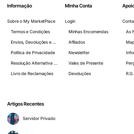
Informação
Minha Conta
Apoio
Sobre o My MarketPlace
Login
Conta
Termos e Condições
Minhas Encomendas
As 
Envios, Devoluções e Pagamentos
Afiliados
Map
Politica de Privacidade
Newsletter
Inf
Resolução Alternativa de Litígios
Vales de Presente
Livro de Reclamações
Devoluções
R.G.
Artigos Recentes
Servidor Privado