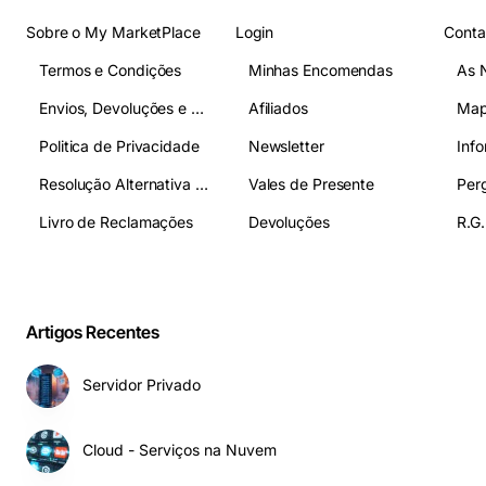
Sobre o My MarketPlace
Login
Conta
Termos e Condições
Minhas Encomendas
As 
Envios, Devoluções e Pagamentos
Afiliados
Map
Politica de Privacidade
Newsletter
Inf
Resolução Alternativa de Litígios
Vales de Presente
Livro de Reclamações
Devoluções
R.G.
Artigos Recentes
Servidor Privado
Cloud - Serviços na Nuvem