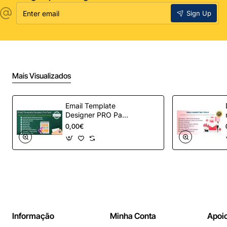
Enter
Sign Up
email
Mais Visualizados
Email Template
Designer PRO Pack
– Automação de e-
0,00€
mail definitiva para
OpenCart
Informação
Minha Conta
Apoio