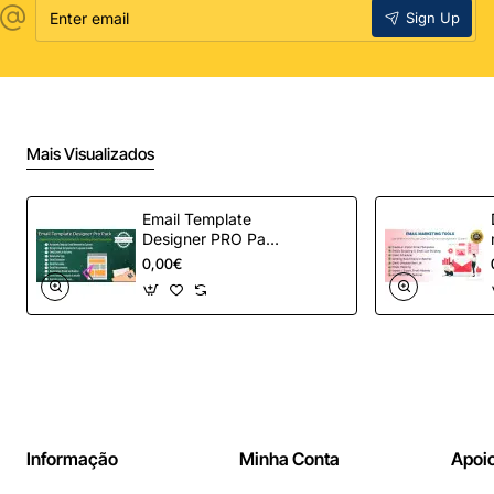
Enter
Sign Up
email
Mais Visualizados
Email Template
Designer PRO Pack
– Automação de e-
0,00€
mail definitiva para
OpenCart
Informação
Minha Conta
Apoio