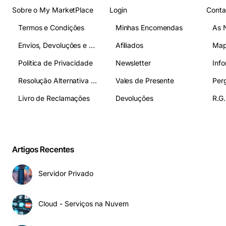
Sobre o My MarketPlace
Login
Conta
Termos e Condições
Minhas Encomendas
As 
Envios, Devoluções e Pagamentos
Afiliados
Map
Politica de Privacidade
Newsletter
Inf
Resolução Alternativa de Litígios
Vales de Presente
Livro de Reclamações
Devoluções
R.G.
Artigos Recentes
Servidor Privado
Cloud - Serviços na Nuvem