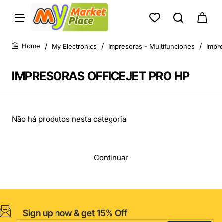
My Electronics
Impresoras - Multifunciones
Impr
home
IMPRESORAS OFFICEJET PRO HP
Não há produtos nesta categoria
Continuar
Sign up now & get 15% Off