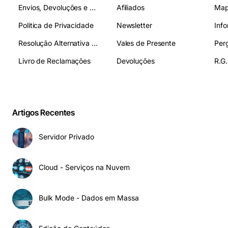
Envios, Devoluções e Pagamentos
Afiliados
Map
Politica de Privacidade
Newsletter
Inf
Resolução Alternativa de Litígios
Vales de Presente
Livro de Reclamações
Devoluções
R.G.
Artigos Recentes
Servidor Privado
Cloud - Serviços na Nuvem
Bulk Mode - Dados em Massa