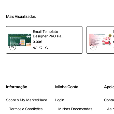
Mais Visualizados
Email Template
Designer PRO Pack
– Automação de e-
0,00€
mail definitiva para
OpenCart
Informação
Minha Conta
Apoio
Sobre o My MarketPlace
Login
Conta
Termos e Condições
Minhas Encomendas
As 