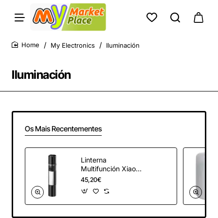
My Electronics
Iluminación
home
Iluminación
Os Mais Recentementes
Linterna
Multifunción Xiaomi
Multi-function
45,20€
Flashlight/ Batería
9h