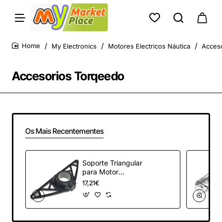
My Electronics
Motores Electricos Náutica
Acces
home
Accesorios Torqeedo
Os Mais Recentementes
Soporte Triangular
para Motor
Torqeedo Ultralight
17,21€