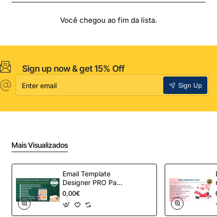
Você chegou ao fim da lista.
Sign up now & get 15% Off
Enter
Sign Up
email
Mais Visualizados
Email Template
Designer PRO Pack
– Automação de e-
0,00€
mail definitiva para
OpenCart