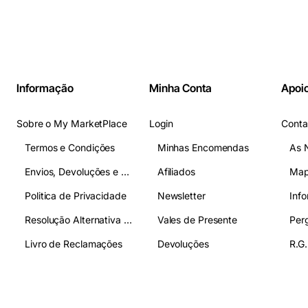
Informação
Minha Conta
Apoio
Sobre o My MarketPlace
Login
Conta
Termos e Condições
Minhas Encomendas
As 
Envios, Devoluções e Pagamentos
Afiliados
Map
Politica de Privacidade
Newsletter
Inf
Resolução Alternativa de Litígios
Vales de Presente
Livro de Reclamações
Devoluções
R.G.